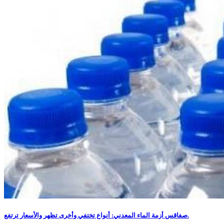
صفاقس أزمة الماء المعدني: أنواع تختفي وأخرى تظهر والأسعار ترتفع.