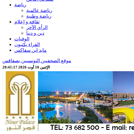
رياضة
رياضة عالمية
رياضة وطنية
ثقافة و إعلام
الرأي الآخر
دين و دنيا
الوفيات
القراء يكتبون
مايد إين سفاكس
موقع الصحفيين التونسيين بصفاقس
الإثنين 10 أوت 2026 20:41:19