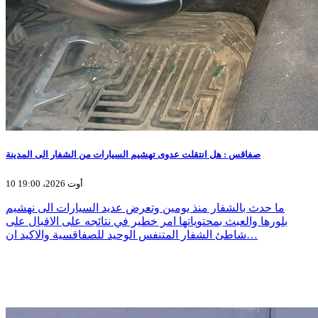
صفاقس : هل انتقلت عدوى تهشيم السيارات من الشفار الى المدينة
10 أوت 2026، 19:00
ما حدث بالشفار منذ يومين وتعرض عديد السيارات الى نهشيم
بلورها والعبث بمحتوياتها امر خطير في نتائجه على الاقبال على
شاطئ الشفار المتنفس الوحيد للصفاقسية والاكيد ان…