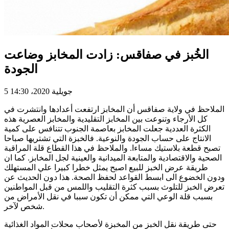
الخُبز في صفاقس: زادت المخابز وضاعت
الجودة
5 جويلية 2020، 14:30
الملاحظ في ولاية صفاقس أن المخابز ارتفعت أعدادها وانتشرت في
كل الأرجاء وتنوعت بين المخابز التقليدية والمخابز العصرية هذه
الكثرة العددية جعلت المخابز بعاصمة الجنوب تتنافس على كمية
الانتاج على حساب الجودة والنوعية. فالخبزة التي تشتريها صباحا
تصبح قطعة بلاستيك مساءا. والملاحظ في هذا القطاع قلة المراقبة
الصحية والاقتصادية والمتابعة الميدانية والعينية لجل المخابز. كما ان
طريقة عرض الخبز للبيع اصبح يمثل خطرا كبيرا علي المستهلك
ودون الخضوع الى ابسط القواعد لحفظ الصحة. هذا دون الحديث عن
تعرض الخبز للتلوث بسبب كثرة التقليب واللمس من قبل المواطنين
بسبب قلة الوعي التي ممكن أن تكون سببا في نقل الأمراض من
شخص لآخر.
حتى طريقة نقل الخبز من المخبزة لأصحاب محلات المواد الغذائية