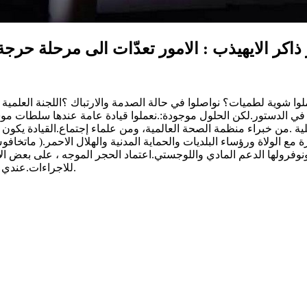
 ذاكر الايهيذب : الامور تعدّات الى مرحلة حر
عملوا شوية لطميات؟ نواصلوا في حالة الصدمة والارتباك ؟اللجنة العلمي
ي الدستور.لكن الحلول موجودة:.نعملوا قيادة عامة عندها سلطات موس
اخلية .من خبراء منظمة الصحة العالمية، ومن علماء إجتماع.القيادة يك
ولاة ورؤساء البلديات والحماية المدنية والهلال الاحمر.( ماتخافوش 
وفرولها الدعم المادي واللوجستي.اعتماد الحجر الموجه ، على بعض ال
للاجراءات.عندي شخصين في مخي وهوما يعرفوا رواحهم، اتمنى ان يسمعني السياسي.