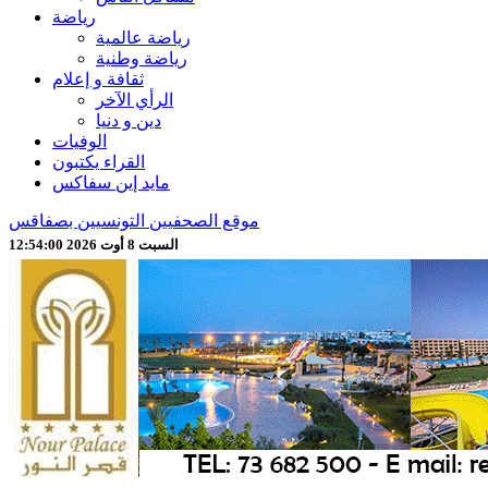
رياضة
رياضة عالمية
رياضة وطنية
ثقافة و إعلام
الرأي الآخر
دين و دنيا
الوفيات
القراء يكتبون
مايد إين سفاكس
موقع الصحفيين التونسيين بصفاقس
السبت 8 أوت 2026 12:54:02