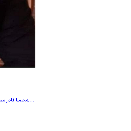
شخصيا قادر نصبر على أي وضع بفضل الله وحده وطاقة الصبر الي اكتسبها الواحد في حياته لكن هناك الكثير من المرضى وكبار السن والأطفال لا طاقة لهم…