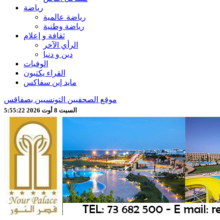
رياضة
رياضة عالمية
رياضة وطنية
ثقافة و إعلام
الرأي الآخر
دين و دنيا
الوفيات
القراء يكتبون
مايد إين سفاكس
موقع الصحفيين التونسيين بصفاقس
السبت 8 أوت 2026 5:55:24