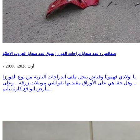
صفاقس : عدد ضحايا دراجات الفورزا يفوق عدد ضحايا الحروب الاهليّة
7 أوت 2026، 20:00
يا اولادي فهمونا وقتاش يتحل ملف الدراجات النارية من نوع الفورزا
.. وهل حقا هي على الأوراق مقيدينها تقولشي موبيلات زرقة .. وعلى
أرض الواقع كارثة بأتم…