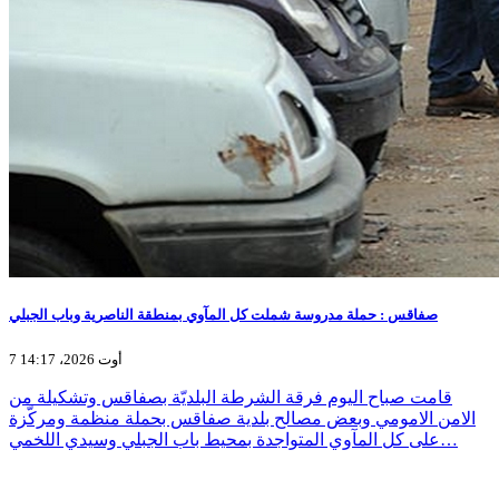
صفاقس : حملة مدروسة شملت كل المآوي بمنطقة الناصرية وباب الجبلي
7 أوت 2026، 14:17
قامت صباح اليوم فرقة الشرطة البلديّة بصفاقس وتشكيلة من
الامن الامومي وبعض مصالح بلدية صفاقس بحملة منظمة ومركّزة
على كل المآوي المتواجدة بمحيط باب الجبلي وسيدي اللخمي…