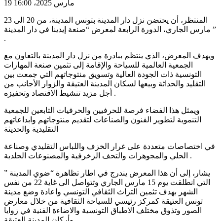
19 مارس 2025، 16:00
المنتظر، أن يحتضن نزل دار المدينة بتونس المدينة، من 20 الى 23
مارس الجاري، الدورة الرابعة لمعرض “صنعة إيدينا في دار المدينة ”
.
ويهدف المعرض، الذي ينتظم ببادرة من نزل دار المدينة بالتعاون مع
الجمعية العالمية للسياحة والإقامة إلى تثمين صنعة المهارات
التونسية ذات الجودة العالية وتسويق منتوجاتهم التي جمعت بين
التقليد والحداثة وبيعها لسكان المدينة العتيقة والزوار الأجانب من
أجل مزيد تنشيط الاقتصاد وتحفيزه .
ويمثل هذا الفضاء فرصة للحرفيين والحرفيات التابعين للجمعية
التنموية لتطوير الفنون والصناعات لتقديم منتوجاتهم وابداعاتهم
التقليدية والحديثة
في اختصاصات متعددة على غرار الخزف واللباس التقليدي وصناعة
الحلي والمجوهرات والتحف الزخرفية والمصنوعات الجلدية .
يشار، إلى أن هذا المعرض يندرج في اطار تظاهرة “ضوي المدينة ”
التي انطلقت يوم 15 مارس الجاري وتتواصل الى غاية 22 من نفس
الشهر بهدف تثمين التراث الثقافي التونسي واعادة وضع مدينة
تونس العتيقة كمركز رئيسي للسياحة الثقافية من خلال معارض
الصور وتذوق مختلف الاطباق التونسية والاضاءة الفنية في زوايا
وأركان المدينة العتيقة .