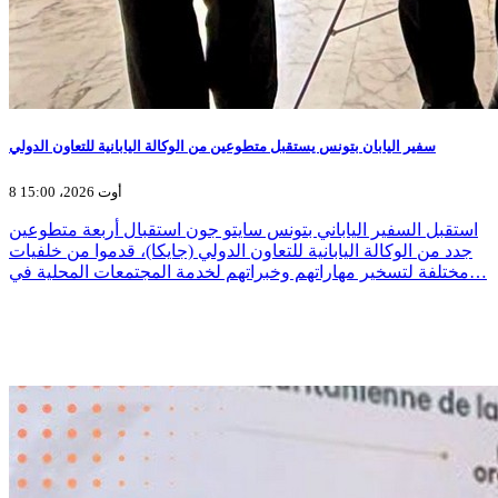
سفير اليابان بتونس يستقبل متطوعين من الوكالة اليابانية للتعاون الدولي
8 أوت 2026، 15:00
استقبل السفير الياباني بتونس سايتو جون استقبال أربعة متطوعين
جدد من الوكالة اليابانية للتعاون الدولي (جايكا)، قدموا من خلفيات
مختلفة لتسخير مهاراتهم وخبراتهم لخدمة المجتمعات المحلية في…