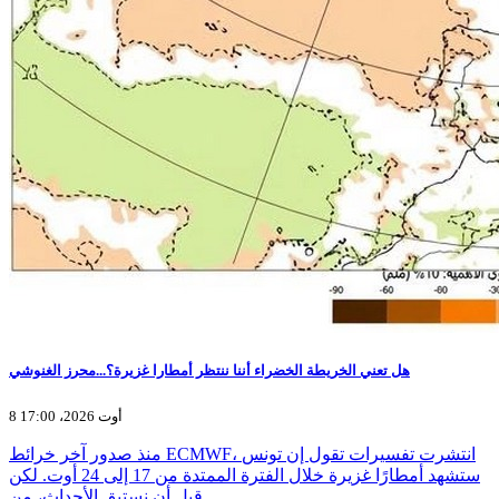
هل تعني الخريطة الخضراء أننا ننتظر أمطارا غزيرة؟...محرز الغنوشي
8 أوت 2026، 17:00
منذ صدور آخر خرائط ECMWF، انتشرت تفسيرات تقول إن تونس
ستشهد أمطارًا غزيرة خلال الفترة الممتدة من 17 إلى 24 أوت. لكن
قبل أن نستبق الأحداث، من…