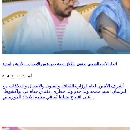
أتحاد الأدب الشعبي يحتفي بإطلاق دفعة جديدة من الإصدارت الأدبية والبحثية
8 أوت 2026، 14:30
أشرف الأمين العام لوزارة الثقافة والفنون والاتصال والعلاقات مع
البرلمان، سيد محمد ولد جدو ولد خطري، بفندق حياة في نواكشوط،
على افتتاح نشاط ثقافي نظمه الاتحاد الموريتاني…