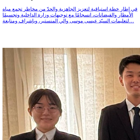
في إطار خطة استباقية لتعزيز الجاهزية والحدّ من مخاطر تجمع مياه
الأمطار والفيضانات، انسجامًا مع توجيهات وزارة الداخلية وتجسيمًا
لتعليمات السيّد عيسى موسى والي المنستير، وبإشراف ومتابعة…