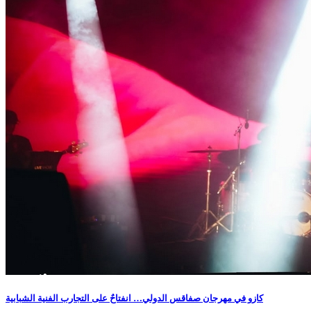
كازو في مهرجان صفاقس الدولي… انفتاحٌ على التجارب الفنية الشبابية