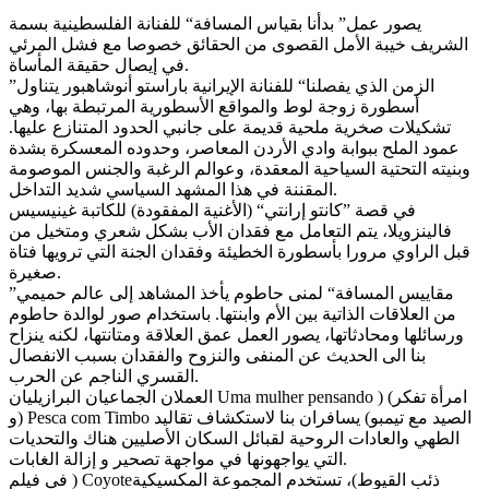
يصور عمل” بدأنا بقياس المسافة“ للفنانة الفلسطينية بسمة
الشريف خيبة الأمل القصوى من الحقائق خصوصا مع فشل المرئي
في إيصال حقيقة المأساة.
”الزمن الذي يفصلنا“ للفنانة الإيرانية باراستو أنوشاهبور يتناول
أسطورة زوجة لوط والمواقع الأسطورية المرتبطة بها، وهي
تشكيلات صخرية ملحية قديمة على جانبي الحدود المتنازع عليها.
عمود الملح ببوابة وادي الأردن المعاصر، وحدوده المعسكرة بشدة
وبنيته التحتية السياحية المعقدة، وعوالم الرغبة والجنس الموصومة
المقننة في هذا المشهد السياسي شديد التداخل.
في قصة ”كانتو إرانتي“ (الأغنية المفقودة) للكاتبة غينيسيس
فالينزويلا، يتم التعامل مع فقدان الأب بشكل شعري ومتخيل من
قبل الراوي مرورا بأسطورة الخطيئة وفقدان الجنة التي ترويها فتاة
صغيرة.
”مقاييس المسافة“ لمنى حاطوم يأخذ المشاهد إلى عالم حميمي
من العلاقات الذاتية بين الأم وابنتها. باستخدام صور لوالدة حاطوم
ورسائلها ومحادثاتها، يصور العمل عمق العلاقة ومتانتها، لكنه ينزاح
بنا الى الحديث عن المنفى والنزوح والفقدان بسبب الانفصال
القسري الناجم عن الحرب.
العملان الجماعيان البرازيليان Uma mulher pensando ) امرأة تفكر)
و) Pesca com Timbo الصيد مع تيمبو) يسافران بنا لاستكشاف تقاليد
الطهي والعادات الروحية لقبائل السكان الأصليين هناك والتحديات
التي يواجهونها في مواجهة تصحير و إزالة الغابات.
في فيلم ) Coyoteذئب القيوط)، تستخدم المجموعة المكسيكية