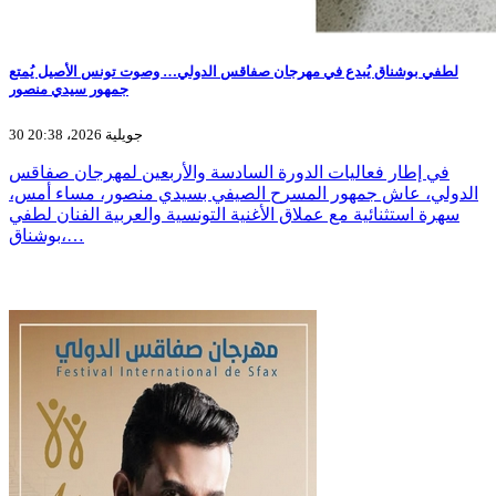
لطفي بوشناق يُبدع في مهرجان صفاقس الدولي… وصوت تونس الأصيل يُمتع
جمهور سيدي منصور
30 جويلية 2026، 20:38
في إطار فعاليات الدورة السادسة والأربعين لمهرجان صفاقس
الدولي، عاش جمهور المسرح الصيفي بسيدي منصور، مساء أمس،
سهرة استثنائية مع عملاق الأغنية التونسية والعربية الفنان لطفي
بوشناق،…