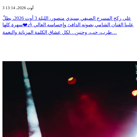
3 أوت 2026، 13:14
على ركح المسرح الصيفي بسيدي منصور، الليلة 3 أوت 2026، يطلّ
علينا الفنان الشامي بصوته الدافئ وإحساسه العالي 🎶❤️سهرة كلها
طرب، حب، وحنين…لكل عشاق الكلمة المزيانة والنغمة…