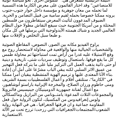
التيمة الرئيسية للمعرض هي: ” شموس أخرى : نحو سياسة كونية
للامنصاعين” وقد اختار القائمون على معرض الكازما هذه التسمية
لما تحمله من معان جوهرية و مؤسسة داخل حوار جنوب-جنوب
يرونه ممكنا خصوصا بحمله لقيم سامية من قبيل التضامن و الحرية.
الضيوف المدعوون لتأثيث المعرض سيتقاطرون من فلسطين
المحتلة و من أمريكا الجنوبية حيث سيقع النقاش مطولا حول النظام
العالمي الجديد و شباك هيمنته الأيدولوجية التي يرسلها في كل مكان
و طبعا سبل التخلص و الإفلات منها.
يراوح الفيديو مكانه بين الصور، النصوص، المقاطع الصوتية
والشخصيات الخيالية منها والواقعية في محاولة لاستحضار روح مع
وقع الاستيلاء عليه غدرا من أراض تمت استباحتها ثم محاولة طمس
كل ما يقع فوقها. باستعمال وتوظيف سرديات شتى، تاريخية و دينية
أو حتى ذاتية يذهب العمل الى التركيز مليا على ما يتركه فعل التهجير
من عميق الاثر السلبي لكنه يبقي الباب مشرّعا على أمل أن إعادة
بناء الأنا المعتدى عليها و ترميم الهوية المتشظية يبقيان أمرا ممكنا.
في ”الكازما“، ستلتقي أفلام و أعمال الفلسطينيات بسمة الشريف
ومنى حاطوم ورزان الصلاح، والمخرجة الإيرانية باراستو أنوشاهبور،
مع أعمال لفنانة جمهورية الدومينيكان جينيسيس فالنزويلا
والمجموعات الثلاث المدعوة: يامتــونامي من البرازيل وماكسكالي
ولوس إنغرافيدوس من المكسيك، لتكون الرواية حول فعل
المقاومة جماعية و ان فرقتها الجغرافيا ، هي في النهاية رواية
الشعوب/المجتمعات/الجغرافيات التي رزحت/ ترزح تحت نير الآلة
الاستعمارية.