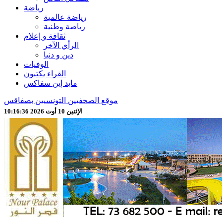
رياضة
رياضة عالمية
رياضة وطنية
ثقافة و إعلام
الرأي الآخر
دين و دنيا
الوفيات
القراء يكتبون
مايد إين سفاكس
موقع الصحفيين التونسيين بصفاقس
الإثنين 10 أوت 2026 10:16:37