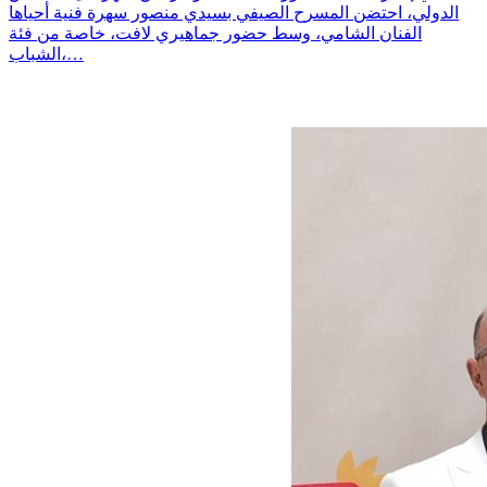
الدولي، احتضن المسرح الصيفي بسيدي منصور سهرة فنية أحياها
الفنان الشامي، وسط حضور جماهيري لافت، خاصة من فئة
الشباب،…