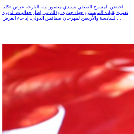
احتضن المسرح الصيفي بسيدي منصور ليلة البارحة عرض «كلنا
نغني» بقيادة المايسترو جهاد جبارة، وذلك في إطار فعاليات الدورة
السادسة والأربعين لمهرجان صفاقس الدولي، إذ جاء العرض…