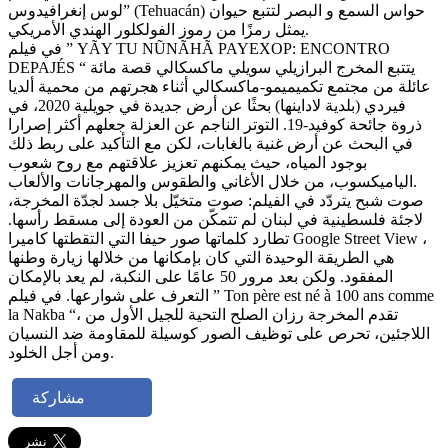
”لوس إنغرافيدوس (Tehuacán) حواس السمع و البصر لتتبع حيوان
يمثل رمزًا من رموز الفولكلور الهندي الأمريكي.
في فيلم ” YÃY TU NŨNÃHÃ PAYEXOP: ENCONTRO
DEPAJÉS “ يتتبع المخرج البرازيلي سويلي ماكسكالي قصة مائة
عائلة من مجتمع تكميميمو-ماكسكالي أثناء هجرتهم من محمية ألديا
فيردي (بلدية لاداينها) بحثًا عن أرض جديدة في جويلية 2020، في
ذروة جائحة كوفيد-19. التوتر الناجم عن العزلة جعلهم أكثر إصرارا
في البحث عن أرض غنية بالغابات، لكن مع التأكيد على ربط ذلك
بوجود المياه، حيث يمكنهم تعزيز علاقتهم مع روح شعوب
الياميكسوب، من خلال الأغاني والطقوس والمهرجانات والألعاب.
صوت شبح يتردّد في الفيلم: صوت متخيّل بلا جسد لجدّة المخرجة،
لاجئة فلسطينية في لبنان لم تتمكّن من العودة إلى مسقط رأسها.
تطارد كلماتها صور حيفا التي التقطتها كاميرا Google Street View ،
هي الطريقة الوحيدة التي كان بإمكانها من خلالها زيارة وطنها
المفقود. ولكن بعد مرور 50 عامًا على النكبة، لم يعد بالإمكان
التعرف على شوارعها. في فيلم ” Ton père est né à 100 ans comme
la Nakba “، تقدم المخرجة رزان الصلح التحية للجيل الأول من
اللاجئين، تحرص على توظيف الصور كوسيلة للمقاومة ضد النسيان
ومن أجل الخلود.
مشاركة