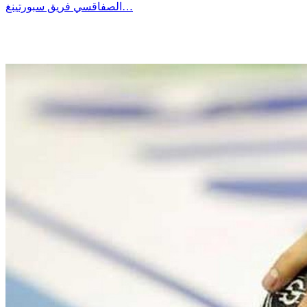
الصفاقسي فريق سبورتينغ…