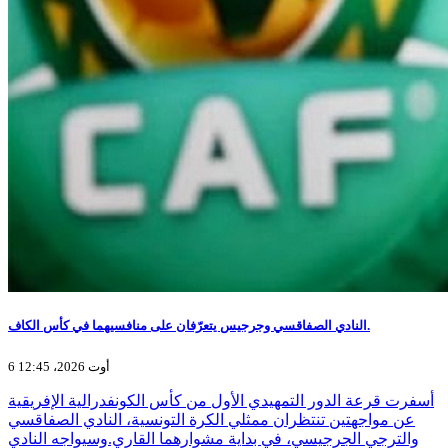
النادي الصفاقسي وجرجيس يتعرّفان على منافسيهما في كأس الكاف.
6 أوت 2026، 12:45
أسفرت قرعة الدور التمهيدي الأول من كأس الكونفدرالية الإفريقية
عن مواجهتين تنتظران ممثلي الكرة التونسية، النادي الصفاقسي
والترجي الجرجيسي، في بداية مشوارهما القاري.وسيواجه النادي