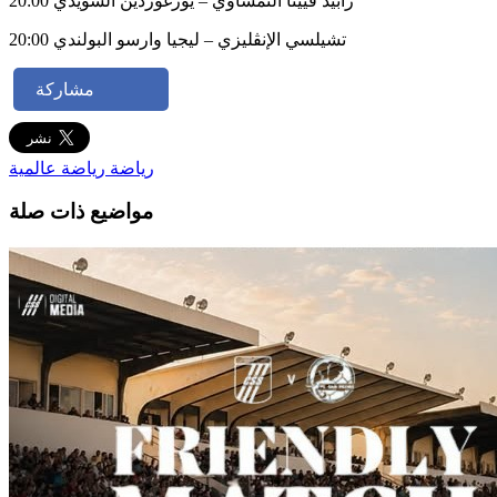
20:00 رابيد فيينا النمساوي – يورغوردين السويدي
20:00 تشيلسي الإنڨليزي – ليجيا وارسو البولندي
مشاركة
رياضة
رياضة عالمية
مواضيع ذات صلة