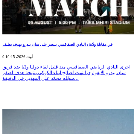
في مقابلة ودّية : النادي الصفاقسي ينتصر على سان بيدرو بهدف نظيف
9 أوت 2026، 19:15
اجرى النادي الرياضي الصفاقسي منذ قليل لقاء دوليا ودّيا ضد فريق
سان بيدرو الايفواري انتهت لصالح ابناء الكوكي بنتيجة هدف لصفر
سجّله محمّد علي المهذبي في الدقيقة…