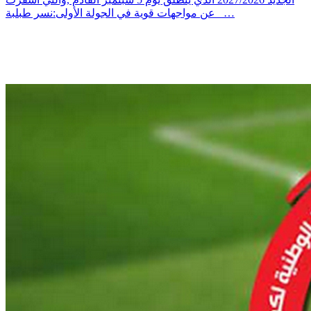
عن مواجهات قوية في الجولة الأولى:نسر طبلبة _…