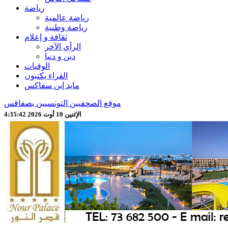
رياضة
رياضة عالمية
رياضة وطنية
ثقافة و إعلام
الرأي الآخر
دين و دنيا
الوفيات
القراء يكتبون
مايد إين سفاكس
موقع الصحفيين التونسيين بصفاقس
الإثنين 10 أوت 2026 4:35:44