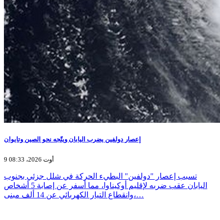
إعصار دولفين يضرب اليابان ويتّجه نحو الصين وتايوان
9 أوت 2026، 08:33
تسبب إعصار "دولفين" البطيء الحركة في شلل جزئي بجنوب
اليابان عقب ضربه لإقليم أوكيناوا، مما أسفر عن إصابة 5 أشخاص
وانقطاع التيار الكهربائي عن 14 ألف مبنى،…