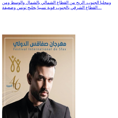
ومحليا الجنوب. الريح من القطاع الشمالي بالشمال والوسط ومن
القطاع الشرقي بالجنوب قوية نسبيا بخليج تونس وضعيفة…