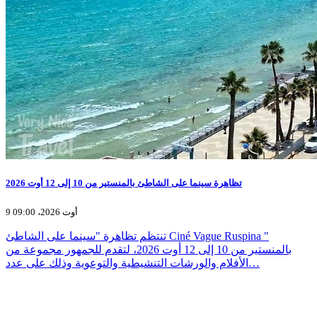
تظاهرة سينما على الشاطئ بالمنستير من 10 إلى 12 أوت 2026
9 أوت 2026، 09:00
تنتظم تظاهرة "سينما على الشاطئ Ciné Vague Ruspina "
بالمنستير من 10 إلى 12 أوت 2026، لتقدم للجمهور مجموعة من
الأفلام والورشات التنشيطية والتوعوية وذلك على عدد…