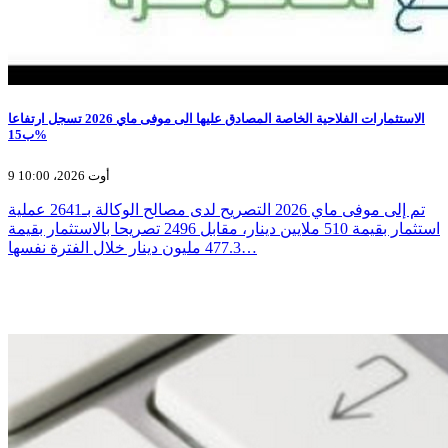
الاستثمارات الفلاحية الخاصة المصادق عليها الى موفى ماي 2026 تسجل ارتفاعا
ب15%
9 أوت 2026، 10:00
تم إلى موفى ماي 2026 التصريح لدى مصالح الوكالة بـ2641 عملية
استثمار بقيمة 510 ملايين دينار، مقابل 2496 تصريحا بالاستثمار بقيمة
477.3 مليون دينار خلال الفترة نفسها…