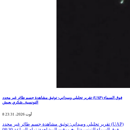
تقرير تحليلي وميداني: توثيق مشاهدة جسم طائر غير محدد (UAP) فوق السماء
التونسية...شكري يعيش
8 أوت 2026، 23:31
تقرير تحليلي وميداني: توثيق مشاهدة جسم طائر غير محدد (UAP)
فوق السماء التونسيةتاريخ ووقت المشاهدة: تمام الساعة 08:30