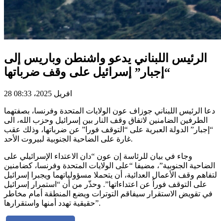
الرئيس اللبناني يدعو واشنطن وباريس إلى
“إجبار” إسرائيل على وقف ضرباتها
28 افريل 2025، 08:33
دعا الرئيس اللبناني جوزاف عون الولايات المتحدة وفرنسا، بصفتهما
الطرفين الضامنين لاتفاق وقف النار بين إسرائيل وحزب الله، الى
“إجبار” الدولة العبرية على “التوقف فورا” عن ضرباتها، وذلك عقب
غارة على الضاحية الجنوبية لبيروت الأحد.
وجاء في بيان للرئاسة إن عون “دان الاعتداء الإسرائيلي على
الضاحية الجنوبية”، مضيفا “على الولايات المتحدة وفرنسا، كضامنين
لتفاهم وقف الأعمال العدائية، أن يتحملا مسؤولياتهما ويجبرا إسرائيل
على التوقف فوراً عن اعتداءاتها”. وحذّر من أن “استمرار إسرائيل
في تقويض الاستقرار سيفاقم التوترات ويضع المنطقة أمام مخاطر
حقيقية تهدد أمنها واستقرارها”.