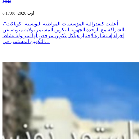
مهنية
6 أوت 2026، 17:00
أعلنت كنفدرالية المؤسسات المواطنة التونسية "كوناكت"،
بالشراكة مع الوحدة الجهوية للتكوين المستمر بولاية منوبة، عن
إجراء إستشارة لإختيار هياكل تكوين مرخص لها لمزاولة نشاط
التكوين المستمر، في…