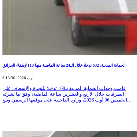
الحماية المدنية: 632 تدخلا خلال الـ24 ساعة الماضية منها 113 لإطفاء الحرائق
6 أوت 2026، 13:30
قامت وحدات الحماية المدنية بـ168 تدخلا للنجدة والإسعاف على
الطرقات خلال الأربع والعشرين ساعة الماضية، وفق ما نشرته
الخميس 06 أوت 2026، وزارة الداخلية على موقعها الرسمي.وبلغ…