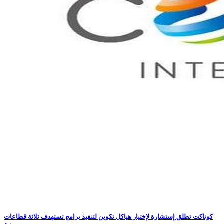
كوناكت تطلق إستشارة لإختيار هياكل تكوين لتنفيذ برامج تستهدف ثلاثة قطاعات