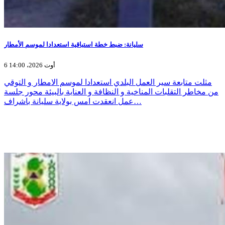
سليانة: ضبط خطة استباقية استعدادا لموسم الأمطار
6 أوت 2026، 14:00
مثلت متابعة سير العمل البلدي استعدادا لموسم الامطار و التوقي
من مخاطر التقلبات المناخية و النظافة و العناية بالبيئة محور جلسة
عمل انعقدت امس بولاية سليانة باشراف…