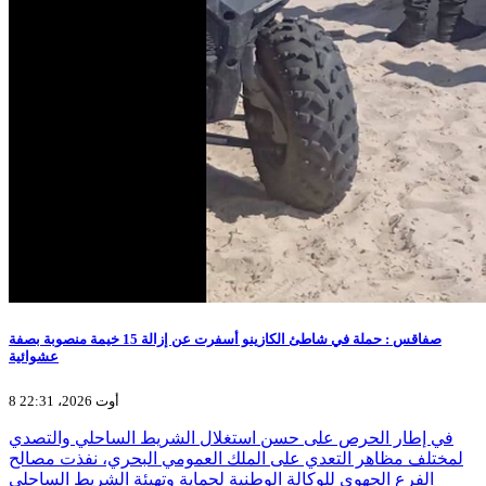
صفاقس : حملة في شاطئ الكازينو أسفرت عن إزالة 15 خيمة منصوبة بصفة
عشوائية
8 أوت 2026، 22:31
في إطار الحرص على حسن استغلال الشريط الساحلي والتصدي
لمختلف مظاهر التعدي على الملك العمومي البحري، نفذت مصالح
الفرع الجهوي للوكالة الوطنية لحماية وتهيئة الشريط الساحلي