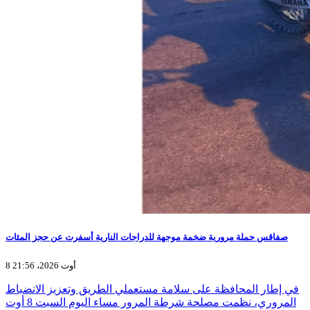
صفاقس حملة مرورية ضخمة موجهة للدراجات النارية أسفرت عن حجز المئات
8 أوت 2026، 21:56
في إطار المحافظة على سلامة مستعملي الطريق وتعزيز الانضباط
المروري، نظمت مصلحة شرطة المرور مساء اليوم السبت 8 أوت