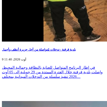
بلدية قرقنة : تدخلات مُتواصلة من أجل جزيرة أنظف وأجمل
9 أوت 2026، 11:40
في إطار البرنامج المتواصل للعناية بالنظافة وجمالية المحيط،
واصلت بلدية قرقنة خلال الفترة الممتدة من 29 جويلية إلى 05 أوت
2026 تنفيذ سلسلة من التدخلات الميدانية بمختلف…