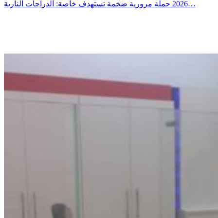
2026 حملة مرورية ضخمة تستهدف خاصة: الدراجات النارية…