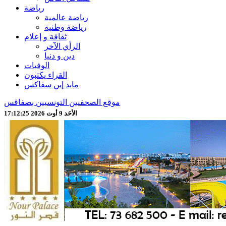
رياضة
رياضة عالمية
رياضة وطنية
ثقافة و إعلام
الرأي الآخر
دين و دنيا
الوفيات
القراء يكتبون
مايد إين سفاكس
موقع الصحفيين التونسيين بصفاقس
الأحَد 9 أوت 2026 17:12:27