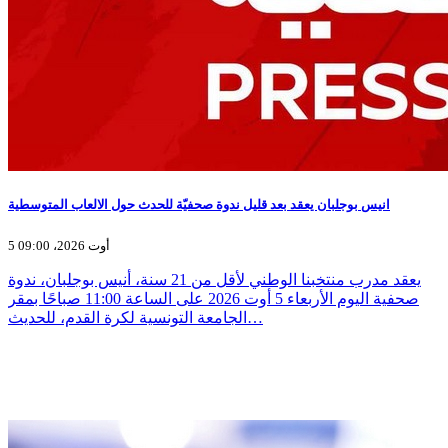
انيس بوجلبان يعقد بعد قليل ندوة صحفيّة للحدث حول الالعاب المتوسطية
5 أوت 2026، 09:00
يعقد مدرب منتخبنا الوطني لأقل من 21 سنة، أنيس بوجلبان، ندوة
صحفية اليوم الأربعاء 5 أوت 2026 على الساعة 11:00 صباحًا بمقر
الجامعة التونسية لكرة القدم، للحديث…