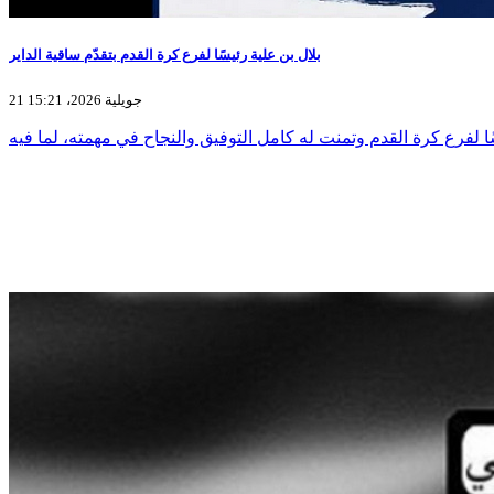
بلال بن علية رئيسًا لفرع كرة القدم بتقدّم ساقية الداير
21 جويلية 2026، 15:21