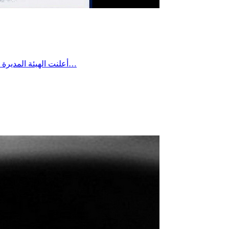
أعلنت الهيئة المديرة للتقدم الرياضي بساقية الداير مؤخرا عن تعيين السيد بلال بن علية رئيسًا لفرع كرة القدم وتمنت له كامل التوفيق والنجاح في مهمته، لما فيه…