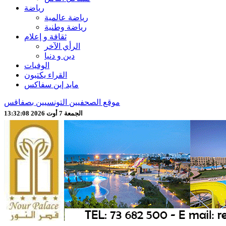
رياضة
رياضة عالمية
رياضة وطنية
ثقافة و إعلام
الرأي الآخر
دين و دنيا
الوفيات
القراء يكتبون
مايد إين سفاكس
موقع الصحفيين التونسيين بصفاقس
الجمعة 7 أوت 2026 13:32:10