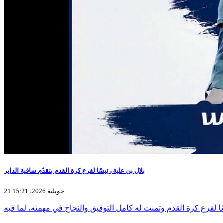
بلال بن علية رئيسًا لفرع كرة القدم بتقدّم ساقية الداير
21 جويلية 2026، 15:21