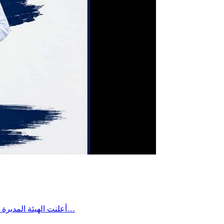
أعلنت الهيئة المديرة للتقدم الرياضي بساقية الداير مؤخرا عن تعيين السيد بلال بن علية رئيسًا لفرع كرة القدم وتمنت له كامل التوفيق والنجاح في مهمته، لما فيه…