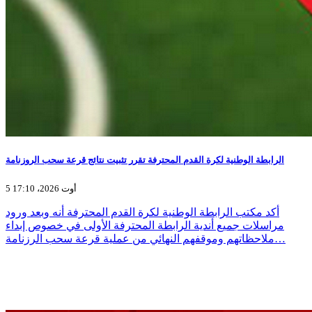
الرابطة الوطنية لكرة القدم المحترفة تقرر تثبيت نتائج قرعة سحب الروزنامة
5 أوت 2026، 17:10
أكد مكتب الرابطة الوطنية لكرة القدم المحترفة أنه وبعد ورود
مراسلات جميع أندية الرابطة المحترفة الأولى في خصوص إبداء
ملاحظاتهم وموقفهم النهائي من عملية قرعة سحب الرزنامة…