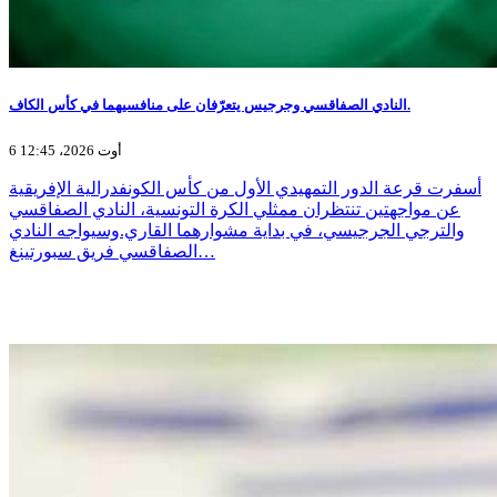
النادي الصفاقسي وجرجيس يتعرّفان على منافسيهما في كأس الكاف.
6 أوت 2026، 12:45
أسفرت قرعة الدور التمهيدي الأول من كأس الكونفدرالية الإفريقية
عن مواجهتين تنتظران ممثلي الكرة التونسية، النادي الصفاقسي
والترجي الجرجيسي، في بداية مشوارهما القاري.وسيواجه النادي
الصفاقسي فريق سبورتينغ…