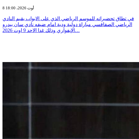
8 أوت 2026، 18:00
في تطاق تحضيراته للموسم الرياضي الذي على الابواب يقيم النادي
الرياضي الصفاقسي مباراة دولية ودية امام ضيفه نادي سان بيدرو
الإيفواري وذلك غدا الاحد 9 اوت 2026…