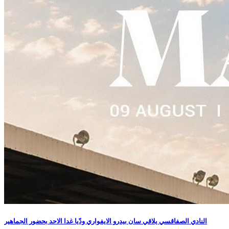
النادي الصفاقسي يلاقي سان بيدرو الايفواري ودّيا غدا الاحد بحضور الجماهير