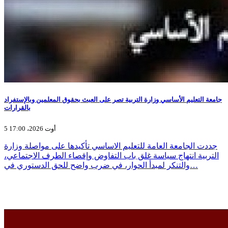
جامعة التعليم الأساسي وزارة التربية تصر على العبث بحقوق المعلمين وبالإستفراد
بالقرارات
5 أوت 2026، 17:00
جددت الجامعة العامة للتعليم الاساسي تأكيدها على مواصلة وزارة
التربية انتهاج سياسة غلق باب التفاوض وإقصاء الطرف الاجتماعي،
والتنكر لمبدأ الحوار، في ضرب واضح للحق الدستوري في…