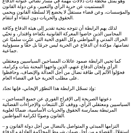
وهو يمثل محطة ذات دلالات مهمة في مسار نضالي عنوانه الدفاع
المستميت عن حرية الرأي والتعبير، وعن دولة القانون
والمؤسسات، وعن قضاء مستقلّ لا يخضع إلا لسلطة القانون ويحمي
الحقوق والحريات دون انتقاء أو انتقام.
لذلك يهم الرابطة أن تتوجه بتحية تقدير إلى هيئة الدفاع وكافة
المحامين الذين خاضوا المعركة القانونية بكفاءة واقتدار، و تحيّي
الحراك المدني و المواطني وكل القوى الحية التي عبّرت سلميًا عن
تضامنها، مؤكدة أن الدفاع عن الحرية ليس جرمًا بل حقًّا و مسؤولية
جماعية.
كما تحيي الرابطة صمود عائلات المساجين السياسيين ومعتقلي
الرأي ولجان الدفاع عنهم، الذين واجهوا المحنة بثبات وكرامة،
فحوّلوا الألم إلى طاقة نضال من أجل العدالة والإنصاف، وحافظوا
على مطلب الحرية حيا في الفضاء العام.
وإذ تسجّل الرابطة هذا التطوّر الإيجابي، فإنها تجدّد:
– دعوتها الصريحة إلى الإفراج الفوري عن جميع المساجين
السياسيين ومعتقلي الرأي، ووقف كل التتبعات والإجراءات القضائية
المرتبطة بممارسة الحقوق والحريات الأساسية، ضمانًا لعلوية
القانون وصونًا لكرامة المواطنين.
– التزامها المبدئي و المتواصل بالنضال من أجل دولة القانون و
استقلال القضاء و من أجل ضمان شروط المحاكمة العادلة و الدفاع