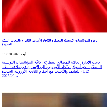
دعوة المؤسّسات التّونسيّة المصدّرة للاتّحاد الأوروبي للالتزام بالمعايير البيئيّة
الجديدة
5 أوت 2026، 17:30
دعت الإدارة العامّة للمصالح البيطريّة، كافّة المؤسّسات التونسية
المصدّرة نحو أسواق الاتّحاد الأوروبي، إلى الإسراع في ملاءمة نظم
التّغليف والتّعليب مع أحكام اللائحة الأوروبية الجديدة (UE)
2025/40…