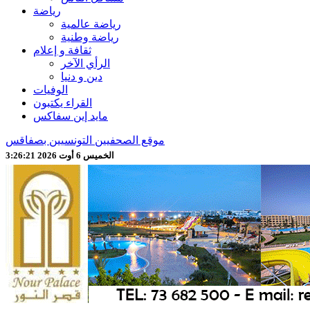
رياضة
رياضة عالمية
رياضة وطنية
ثقافة و إعلام
الرأي الآخر
دين و دنيا
الوفيات
القراء يكتبون
مايد إين سفاكس
موقع الصحفيين التونسيين بصفاقس
الخميس 6 أوت 2026 3:26:23