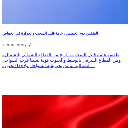
الطقس يوم الخميس : عامة قليل السحب والحرارة في انخفاض
5 أوت 2026، 19:30
- طقس عامة قليل السحب - الريح من القطاع الشمالي بالشمال
ومن القطاع الشرقي بالوسط والجنوب قوية نسبيا قرب السواحل
الشمالية ثم تدريجيا بقية السواحل ولاحقا الجنوب…