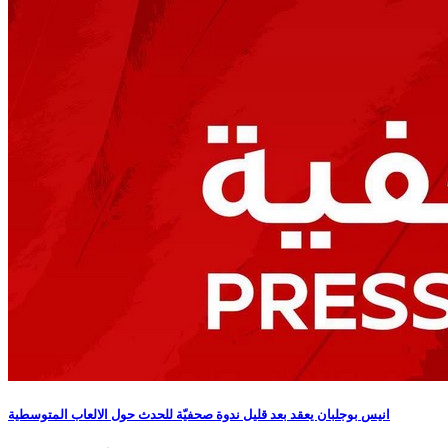
انيس بوجلبان يعقد بعد قليل ندوة صحفيّة للحدث حول الالعاب المتوسطية