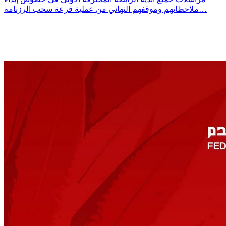
ملاحظاتهم وموقفهم النهائي من عملية قرعة سحب الرزنامة…