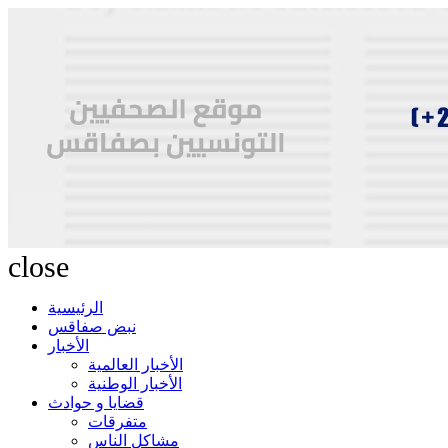
close
الرئيسية
نبض صفاقس
الأخبار
الأخبار العالمية
الأخبار الوطنية
قضايا و حوادث
متفرقات
مشاكل الناس