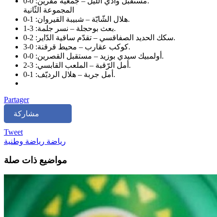
مستقبل وادي اللّيل – جمعية مقرين: 0-0.
المجموعة الثّانية
هلال الشّابّة – شبيبة القيروان: 1-0.
بعث بوحجلة – نسر جلمة: 3-1.
سكك الحديد الصفاقسي – تقدّم ساقية الدّاير: 2-0.
كوكب عقارب – محيط قرقنة: 0-3.
أولمبيك سيدي بوزيد – مستقبل القصرين: 0-0.
أمل الرّقبة – الملعب القابسي: 3-2.
أمل جربة – هلال الرديّف: 1-0.
Partager
مشاركة
Tweet
رياضة
رياضة وطنية
مواضيع ذات صلة