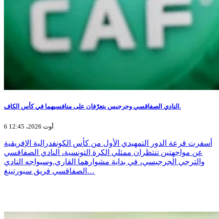
النادي الصفاقسي وجرجيس يتعرّفان على منافسيهما في كأس الكاف.
6 أوت 2026، 12:45
أسفرت قرعة الدور التمهيدي الأول من كأس الكونفدرالية الإفريقية
عن مواجهتين تنتظران ممثلي الكرة التونسية، النادي الصفاقسي
والترجي الجرجيسي، في بداية مشوارهما القاري.وسيواجه النادي
الصفاقسي فريق سبورتينغ…