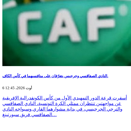
النادي الصفاقسي وجرجيس يتعرّفان على منافسيهما في كأس الكاف.
6 أوت 2026، 12:45
أسفرت قرعة الدور التمهيدي الأول من كأس الكونفدرالية الإفريقية
عن مواجهتين تنتظران ممثلي الكرة التونسية، النادي الصفاقسي
والترجي الجرجيسي، في بداية مشوارهما القاري.وسيواجه النادي
الصفاقسي فريق سبورتينغ…