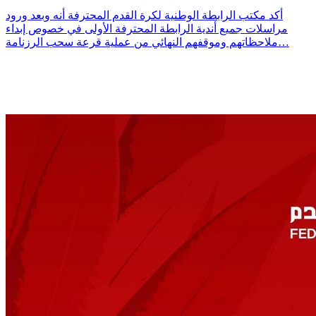
أكد مكتب الرابطة الوطنية لكرة القدم المحترفة أنه وبعد ورود
مراسلات جميع أندية الرابطة المحترفة الأولى في خصوص إبداء
ملاحظاتهم وموقفهم النهائي من عملية قرعة سحب الرزنامة…