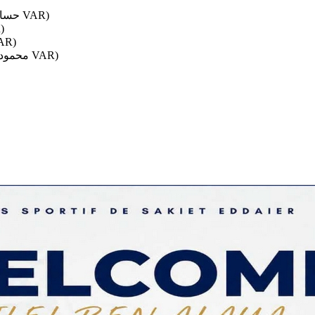
النادي البنزرتي – النادي الإفريقي (حسام بولعراس – وليد المنصري في الـ VAR)
النجم السا
مستقبل سليمان – اتحاد تطاوين (أمير ل
مستقبل ڤابس – شبيبة العمران (محمود البنا – عبد العزيز عبد السلام في الـ VAR)