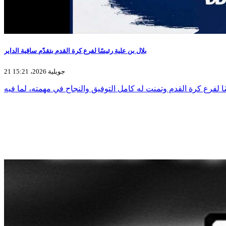
بلال بن علية رئيسًا لفرع كرة القدم بتقدّم ساقية الداير
21 جويلية 2026، 15:21