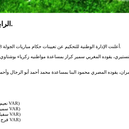
الرابطة المحترفة الاولى: حكام مباريات الجولة 28.
أعلنت الإدارة الوطنية للتحكيم عن تعيينات حكام مباريات الجولة 28 من بطولة الرابطة المحترفة الأولى والمبرمجة نهاية الأسبوع الحالي.
منستيري، يقوده المغربي سمير كراز بمساعدة مواطنيه زكرياء بوشتاوي
يقوده المصري محمود البنا بمساعدة محمد أحمد أبو الرجال وأحمد طه
الترجي الرياضي – النادي الصفاقسي (نعيم حسني – محرز المالكي في الـ VAR)
الملعب التونسي – الاتحاد المنستيري (سمير كزاز – هشام تمسماني في الـ VAR)
نجم المتلوي – الأولمبي الباجي (سفيان الورتاني – محمد علي قروية في الـ VAR)
اتحاد بن ڤردان – ترجي جرجيس (فرج عبد اللاوي – نضال بن لطيف في الـ VAR)