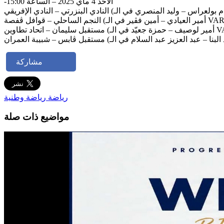
-الأحد 4 ماي 2025 – الساعة 15:00
حلي – قوافل ڤفصة (أمير العيادي – أمين فڤير في الـ VAR)
وصيف – حمزة جعيّد في الـ VAR)
مشاركة
رياضة
رياضة وطنية
مواضيع ذات صلة