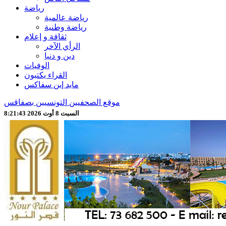
رياضة
رياضة عالمية
رياضة وطنية
ثقافة و إعلام
الرأي الآخر
دين و دنيا
الوفيات
القراء يكتبون
مايد إين سفاكس
موقع الصحفيين التونسيين بصفاقس
السبت 8 أوت 2026 8:21:45