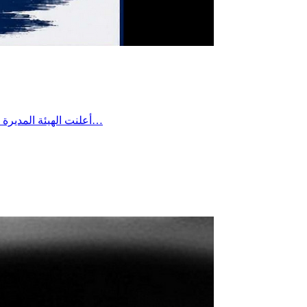
أعلنت الهيئة المديرة للتقدم الرياضي بساقية الداير مؤخرا عن تعيين السيد بلال بن علية رئيسًا لفرع كرة القدم وتمنت له كامل التوفيق والنجاح في مهمته، لما فيه…