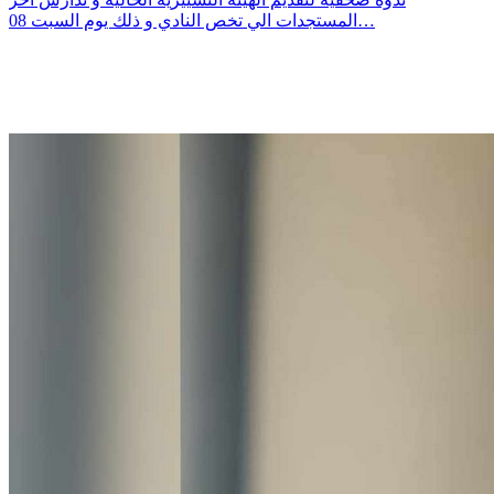
المستجدات الي تخص النادي و ذلك يوم السبت 08…