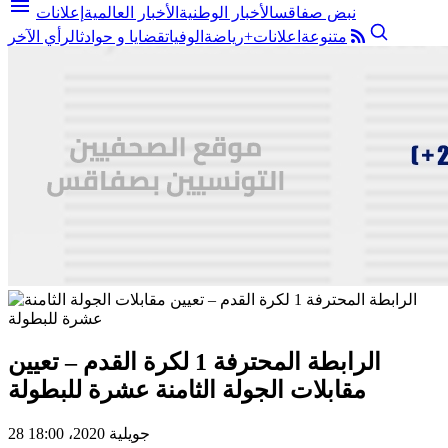
menu
نبض صفاقس
الأخبار الوطنية
الأخبار العالمية
إعلانات
متنوعة
اعلانات+
رياضة
الوفيات
قضايا و حوادث
الرأي الآخر
الرابطة المحترفة 1 لكرة القدم – تعيين
مقابلات الجولة الثامنة عشرة للبطولة
28 جويلية 2020، 18:00