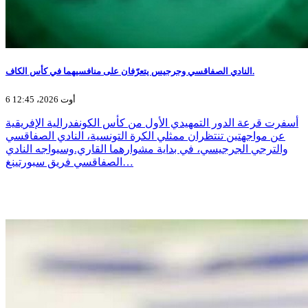
النادي الصفاقسي وجرجيس يتعرّفان على منافسيهما في كأس الكاف.
6 أوت 2026، 12:45
أسفرت قرعة الدور التمهيدي الأول من كأس الكونفدرالية الإفريقية
عن مواجهتين تنتظران ممثلي الكرة التونسية، النادي الصفاقسي
والترجي الجرجيسي، في بداية مشوارهما القاري.وسيواجه النادي
الصفاقسي فريق سبورتينغ…