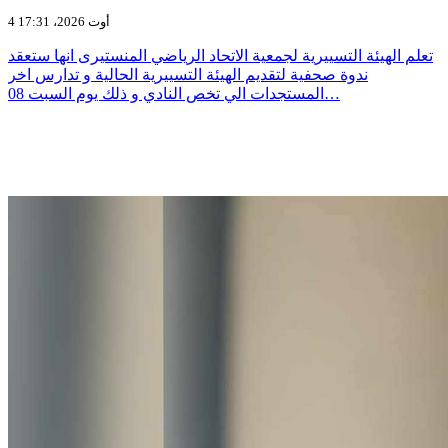
4 أوت 2026، 17:31
تعلم الهيئة التسييرية لجمعية الاتحاد الرياضي المنستيرى انها ستعقد
ندوة صحفية لتقديم الهيئة التسييرية الحالية و تدارس اخر
المستجدات الي تخص النادي و ذلك يوم السبت 08…