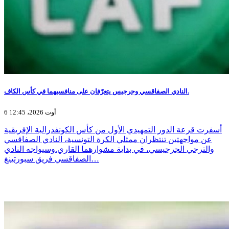
النادي الصفاقسي وجرجيس يتعرّفان على منافسيهما في كأس الكاف.
6 أوت 2026، 12:45
أسفرت قرعة الدور التمهيدي الأول من كأس الكونفدرالية الإفريقية
عن مواجهتين تنتظران ممثلي الكرة التونسية، النادي الصفاقسي
والترجي الجرجيسي، في بداية مشوارهما القاري.وسيواجه النادي
الصفاقسي فريق سبورتينغ…