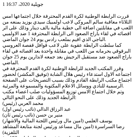
1 جويلية 2020، 16:37
قررت الرابطة الوطنية لكرة القدم المحترفة خلال اجتماعها امس
الثلاثاء معاقبة سالم المروكي لاعب اولمبيك سيدي بوزيد بمنعه من
اللعب في مقابلتين اضافة الى خطية مالية بالف دينار وذلك على اثر
اقصائه في لقاء باراج الصعود الى الرابطة المحترفة 1 ضد الاولمبي
الباجي الذي اقيم بملعب رادس يوم 24 جوان الماضي.
كما سلطت الرابطة عقوبة على لاعب قوافل قفصة العروسي
البرقوقي بحرمانه من اللعب في مقابلة واحدة بعد اقصائه في لقاء
باراج الصعود ضد مستقبل الرجيش بعد جمعه لانذارين يوم 25 جوان
الماضي.
وقرر المكتب الجديد للرابطة الوطنية لكرة القدم المحترفة في
اجتماعه الاول استدعاء رئيس هلال الشابة (توفيق المكشر) لحضور
اجتماع مكتب الرابطة القادم وذلك بسبب التصريحات على الصفحة
الرسمية للنادي ووسائل الاعلام المكتوبة والمسموعة والمرئية.
وتم خلال اجتماع الامس توزيع المسؤوليات صلب اعضاء مكتب
الرابطة الجديد وذلك على النحو التالي:
محمد العربي (رئيس)
عبد الرزاق الدالي (نائب رئيس اول)
منير بن حسن (نائب رئيس ثان)
يوسف العلمي (امين مال ورئيس اللجنة المالية والاشهار)
رضا السراسرة (امين مال مساعد ورئيس لجنة متابعة المشاهد
التلفزية)