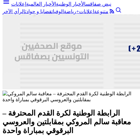
menu
نبض صفاقس
الأخبار الوطنية
الأخبار العالمية
إعلانات
متنوعة
اعلانات+
رياضة
الوفيات
قضايا و حوادث
الرأي الآخر
الرابطة الوطنية لكرة القدم المحترفة –
معاقبة سالم المروكي بمقابلتين والعروسي
البرقوقي بمباراة واحدة