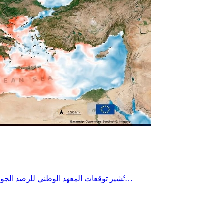
تُشير توقعات المعهد الوطني للرصد الجوي إلى تراجع طفيف جداً في درجات الحرارة يوم الأربعاء 22 جويلية 2026 خاصة بالمناطق الساحلية، مع استمرار الطقس شديد الحرارة بأغلب…