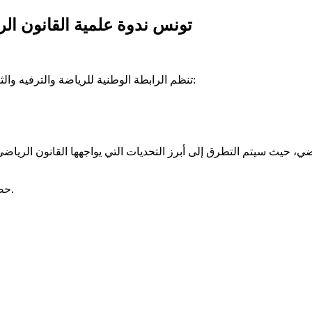
تونس ندوة علمية القانون الري
تنظم الرابطة الوطنية للرياضة والترفيه والثقافة، تحت إشراف الاتحاد الوطني للمرأة التونسية، ندوة علمية بعنوان:
حضوركم يثري النقاش ويساهم في إنجاح هذا الموعد العلمي الهام.