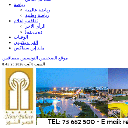
رياضة
رياضة عالمية
رياضة وطنية
ثقافة و إعلام
الرأي الآخر
دين و دنيا
الوفيات
القراء يكتبون
مايد إين سفاكس
موقع الصحفيين التونسيين بصفاقس
السبت 8 أوت 2026 8:45:27