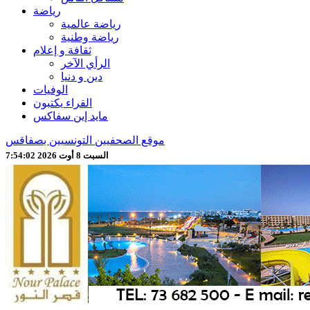
رياضة
رياضة عالمية
رياضة وطنية
ثقافة و إعلام
الرأي الآخر
دين و دنيا
الوفيات
القراء يكتبون
مايد إين سفاكس
موقع الصحفيين التونسيين بصفاقس
السبت 8 أوت 2026 7:54:04