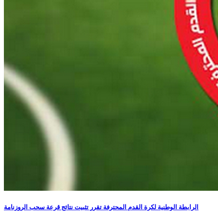
الرابطة الوطنية لكرة القدم المحترفة تقرر تثبيت نتائج قرعة سحب الروزنامة