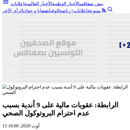
menu
نبض صفاقس
الأخبار الوطنية
الأخبار العالمية
إعلانات
متنوعة
اعلانات+
رياضة
الوفيات
قضايا و حوادث
الرأي الآخر
الرابطة: عقوبات مالية على 9 أندية بسبب
عدم احترام البروتوكول الصحي
15 أوت 2020، 16:00