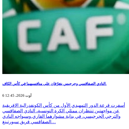
النادي الصفاقسي وجرجيس يتعرّفان على منافسيهما في كأس الكاف.
6 أوت 2026، 12:45
أسفرت قرعة الدور التمهيدي الأول من كأس الكونفدرالية الإفريقية
عن مواجهتين تنتظران ممثلي الكرة التونسية، النادي الصفاقسي
والترجي الجرجيسي، في بداية مشوارهما القاري.وسيواجه النادي
الصفاقسي فريق سبورتينغ…