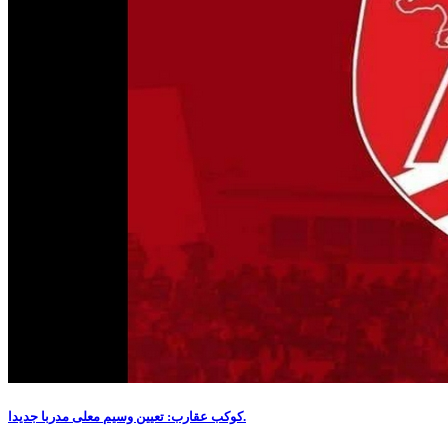
كوكب عقارب: تعيين وسيم معلى مدربا جديدا.