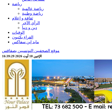
رياضة
رياضة عالمية
رياضة وطنية
ثقافة و إعلام
الرأي الآخر
دين و دنيا
الوفيات
القراء يكتبون
مايد إين سفاكس
موقع الصحفيين التونسيين بصفاقس
الإثنين 10 أوت 2026 16:39:31