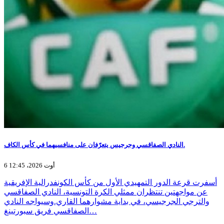
النادي الصفاقسي وجرجيس يتعرّفان على منافسيهما في كأس الكاف.
6 أوت 2026، 12:45
أسفرت قرعة الدور التمهيدي الأول من كأس الكونفدرالية الإفريقية
عن مواجهتين تنتظران ممثلي الكرة التونسية، النادي الصفاقسي
والترجي الجرجيسي، في بداية مشوارهما القاري.وسيواجه النادي
الصفاقسي فريق سبورتينغ…