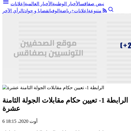
menu
نبض صفاقس
الأخبار الوطنية
الأخبار العالمية
إعلانات
متنوعة
اعلانات+
رياضة
الوفيات
قضايا و حوادث
الرأي الآخر
الرابطة 1- تعيين حكام مقابلات الجولة الثامنة
عشرة
6 أوت 2020، 18:15