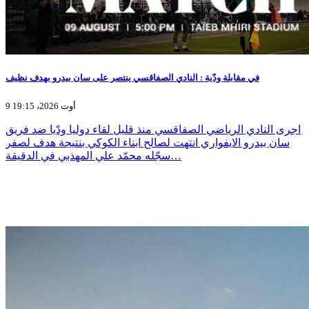
في مقابلة ودّية : النادي الصفاقسي ينتصر على سان بيدرو بهدف نظيف
9 أوت 2026، 19:15
اجرى النادي الرياضي الصفاقسي منذ قليل لقاء دوليا ودّيا ضد فريق
سان بيدرو الايفواري انتهت لصالح ابناء الكوكي بنتيجة هدف لصفر
سجّله محمّد علي المهذبي في الدقيقة…