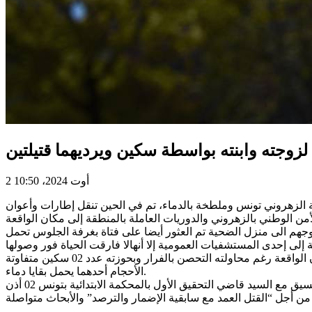
2 أوت 2024، 10:50
نزلها بجهة الزهروني تونس وملطخة بالدماء، تم في الحين تنقل إطارات وأعوان
لوجهم الى منزل الضحية تم العثور أيضا على فتاة بغرفة الجلوس تحمل
تم بعد إجراء جملة من التحريات الميدانية والفنية اللازمة بنفس اليوم التعريف والقبض على الجاني بإحدى الأنهج الضيقة المجاورة لمكان الواقعة رغم محاولته التحصن بالفرار وبحوزته عدد 02 سكين متفاوتة
الأحجام أحدهما يحمل بقايا دماء.
باقتياده الى مقر الوحدة الأمنية والتحري معه اعترف بكل ما نسب إليه مفيدا أنه أقدم على قتل زوجته وابنته بسبب خلافات عائلية، بالتنسيق مع السيد قاضي التحقيق الأول بالمحكمة الابتدائية بتونس 02 أذن