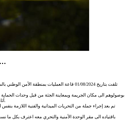
الزهروني بسبب خلافات عائلية…يسدد طعنات لزوجته وابنته بواسطة سكين ويرديهم
تلقت بتاريخ 01/08/2024 قاعة العمليات بمنطقة
بوصولوهم الى مكان الجريمة وبمعاينة الجثة من قبل وحدات الحماية ال
آثار دماء بجسدها ومازالت على قيد الحياة ليقع إثر نقلها على جناح السرعة إلى إحدى المستشفيات العمومية إلا أنهالا فارقت الحياة فور وصولها.