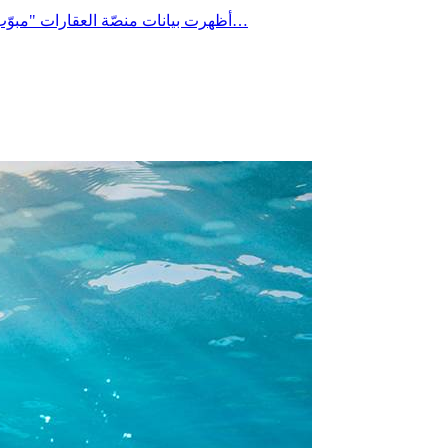
أظهرت بيانات منصّة العقارات "مبوّب" الخاصة بصيف 2026، أنّ الشّقق ما تزال الخيار الأوّل للباحثين عن كراء مساكن لقضاء العطلة الصيفية، في حين تواصل جهة الوطن القبلي…