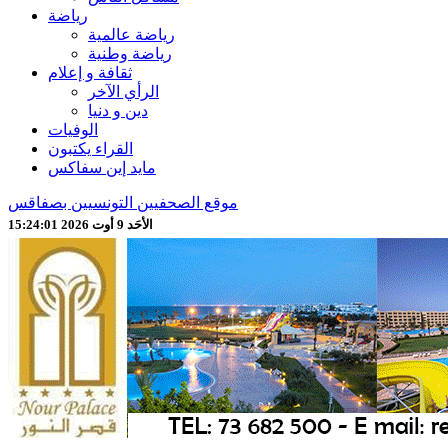
رياضة
رياضة عالمية
رياضة وطنية
ثقافة و إعلام
الرأي الآخر
دين و دنيا
الوفيات
القراء يكتبون
مايد إين سفاكس
موقع الصحفيين التونسيين بصفاقس
الأحَد 9 أوت 2026 15:24:03