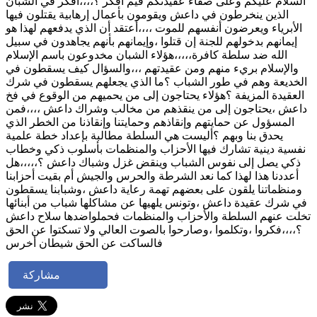
السلام عليكم وعلى صفاء عقيدتكم فيم أفكر ؟،،،،أفكر في الشبان
الذين ينخرطون في داعش ويقومون بأعمال إرهابية يقتلون فيها
الأبرياء ويعرضون أنفسهم للموت ،،،،أعتقد أن الذي يدفعهم لهذا هو
إيمانهم بدخولهم للجنة إن قتلوا ،وإيمانهم بأنهم يجاهدون في سبيل
الله ضد سلطة كافرة،،،،،هؤلاء الشبان مخدوعون باسم الإسلام
والإسلام بريء منهم ومن عقيدتهم ،،،والسؤال كيف يسقطون في
الخديعة وهم في طور الشباب ؟ما الذي يجعلهم يسقطون في شرك
العقيدة المزيفة ؟هؤلاء يحتاجون إلى من يحميهم من الوقوع في فخ
داعش ،يحتاجون إلى من ينقذهم من مخالب وشراك داعش ،،،،فمن
المسؤول عن حمايتهم وإنقاذهم وحمايتنا وإنقاذنا من الخطر الذي
يحدق بنا وبهم ؟أليست هي السلطة مطالبة بإعداد خطة علمية
نفسية دينية تشارك فيها الأحزاب والمنظمات بأسلوب ذكي وخطاب
ذكي يصل إلى نفوس الشباب وينقض غزل وشباك داعش ؟،،،،،هل
أعددنا هذا لهذا كما نعد الشرطة والحرس والجيش أم بقيت أحزابنا
ومنظماتنا يلقون على بعضهم تهمة رعاية داعش ،وشبابنا يسقطون
في شرك عقيدة داعش ،وتونس يلهيها عن مشاكلها شباب من أبنائها
تخلت عنهم السلطة والأحزاب والمنظمات فحملواضدها سلاح داعش
؟،،،،فكروا ،وتكلموا ،وصارحوا بالصوت العالي ولا تسكتوا عن الحق
فالساكت عن الحق شيطان أخرس
مشاركة