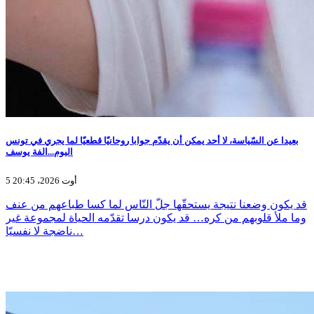
بعيدا عن السّياسة، لا أحد يمكن أن يقدّم جوابا روحانيّا قطعيّا لما يجري في تونس
اليوم...الفة يوسف
5 أوت 2026، 20:45
قد يكون وضعنا نتيجة يستحقّها جلّ النّاس لما كسا طباعهم من عنف
وما ملأ قلوبهم من كره… قد يكون درسا تقدّمه الحياة لمجموعة غير
ناضجة لا نفسيّا…