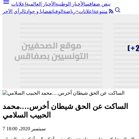
menu
نبض صفاقس
الأخبار الوطنية
الأخبار العالمية
إعلانات
متنوعة
اعلانات+
رياضة
الوفيات
قضايا و حوادث
الرأي الآخر
الساكت عن الحق شيطان أخرس….محمد
الحبيب السلامي
7 سبتمبر 2020، 18:00