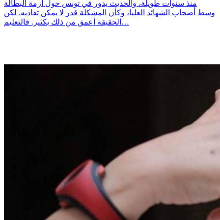
منذ سنوات طويلة، والحديث يدور في تونس حول أزمة البطالة
وسط أصحاب الشهائد العليا، وكأن المشكلة قدر لا يمكن تفاديه. لكن
الحقيقة أعمق من ذلك بكثير. فالتعليم…