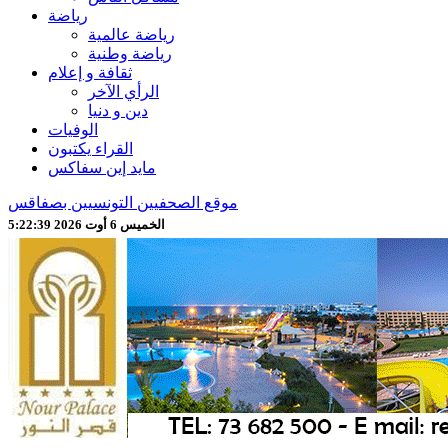
رياضة
رياضة عالمية
رياضة وطنية
ثقافة و إعلام
الرأي الآخر
دين و دنيا
الوفيات
القراء يكتبون
مايد إين سفاكس
موقع الصحفيين التونسيين بصفاقس
الخميس 6 أوت 2026 5:22:41