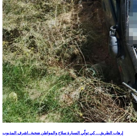
إرهاب الطريق… كي تولّي السيارة سلاح والمواطن ضحية...اشرف المذيوب