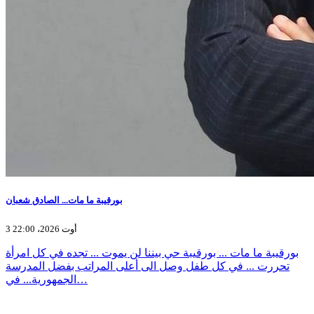
بورقيبة ما مات... الصادق شعبان
3 أوت 2026، 22:00
بورقيبة ما مات ... بورقيبة حي بيننا لن يموت ... تجده في كل امرأة
تحررت ... في كل طفل وصل الى أعلى المراتب بفضل المدرسة
الجمهورية... في…