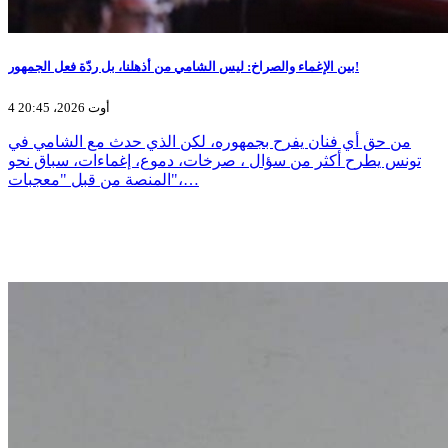
بين الإغماء والصراخ: ليس الشامي من أذهلنا، بل ردّة فعل الجمهور!
4 أوت 2026، 20:45
من حق أي فنان يفرح بجمهوره، لكن الذي حدث مع الشامي في
تونس يطرح أكثر من سؤال ، صرخات، دموع، إغماءات، سباق نحو
المنصة من قبل "معجبات"،…