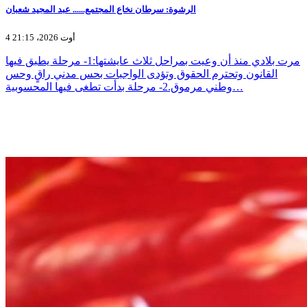
الرشوة: سرطان نخاع المجتمع...... عبد المجيد شعبان
4 أوت 2026، 21:15
مرت بلادي منذ أن وعيت بمراحل ثلاث عايشتها:1- مرحلة يطبق فيها
القانون وتحترم الحقوق وتؤدى الواجبات بحس مدني راقٍ وحس
وطني مرموق.2- مرحلة بدأت تطغى فيها المحسوبية…