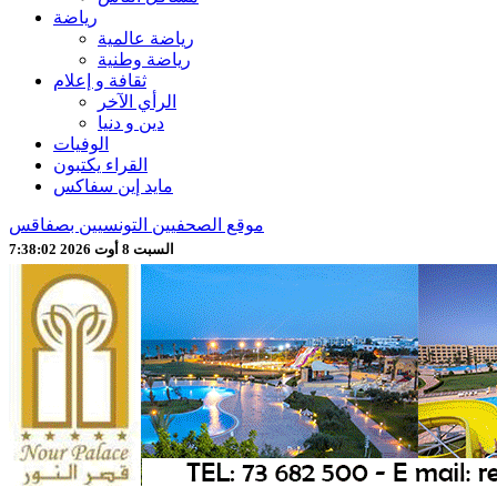
رياضة
رياضة عالمية
رياضة وطنية
ثقافة و إعلام
الرأي الآخر
دين و دنيا
الوفيات
القراء يكتبون
مايد إين سفاكس
موقع الصحفيين التونسيين بصفاقس
السبت 8 أوت 2026 7:38:04