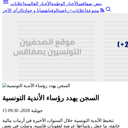
menu
نبض صفاقس
الأخبار الوطنية
الأخبار العالمية
إعلانات
متنوعة
اعلانات+
رياضة
الوفيات
قضايا و حوادث
الرأي الآخر
السجن يهدد رؤساء الأندية التونسية
15 جويلية 2020، 09:30
تتخبط الأندية التونسية خلال السنوات الأخيرة في أزمات مالية
خانقة، ما جعل رؤساءها عرضة لعقوبات قاسية، وصلت في بعض