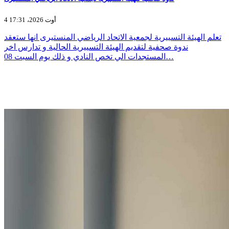
4 أوت 2026، 17:31
تعلم الهيئة التسييرية لجمعية الاتحاد الرياضي المنستيرى انها ستعقد
ندوة صحفية لتقديم الهيئة التسييرية الحالية و تدارس اخر
المستجدات الي تخص النادي و ذلك يوم السبت 08…