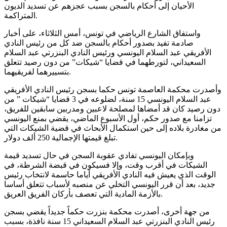
الأحيان إلى أحكام بالسجن بسبب عجزهم عن تسديد الديون
المتراكمة.
واستفاق الشارع الرياضي في تونس، أمس الثلاثاء، على أخبار
صادمة تفيد بصدور أحكام بالسجن ضد كل من رئيس النادي
الأفريقي عبد السلام اليونسي ورئيس النادي البنزرتي عبد السلام
السعيداني، لتورطهما في قضايا “شيكات” من دون رصيد تتعلق
بتسييرهما لفريقيهما.
وأصدرت محكمة العاصمة تونس حكما بسجن رئيس النادي الأفريقي
عبد السلام اليونسي 15 سنة، لضلوعه في 3 قضايا “شيكات ” من
دون رصيد كان قد أمضاها لمصلحة لاعبين ومدربين سابقين للفريق،
تزامنا مع صدور حكم، أول الأسبوع الماضي، يقضي بمنع اليونسي
من مغادرة بلاده إلى حين استكمال الأبحاث في قضية الشيكات التي
تبلغ قيمتها الإجمالية 250 ألف دولار.
وبإمكان اليونسي تفادي عقوبة السجن في حال تسديد قيمة
الشيكات في أقرب وقت، وإلا فسيكون في قبضة الشرطة، في
الوقت الذي يعيش فيه النادي الأفريقي أياما حاسمة لانتخاب رئيس
جديد، بعد أن قرر اليونسي التخلي عن منصبه لأسباب تتعلق أساسا
بالأزمة المادية التي تعصف بأركان الفريق العريق.
من جهة أخرى، أصدرت محكمة بنزرت حكماً جديداً يقضي بسجن
رئيس النادي البنزرتي عبد السلام السعيداني 15 سنة نافذة، بسبب