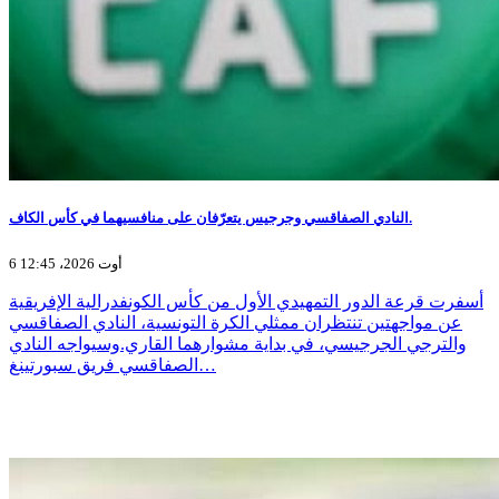
النادي الصفاقسي وجرجيس يتعرّفان على منافسيهما في كأس الكاف.
6 أوت 2026، 12:45
أسفرت قرعة الدور التمهيدي الأول من كأس الكونفدرالية الإفريقية
عن مواجهتين تنتظران ممثلي الكرة التونسية، النادي الصفاقسي
والترجي الجرجيسي، في بداية مشوارهما القاري.وسيواجه النادي
الصفاقسي فريق سبورتينغ…