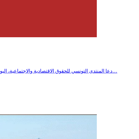
دعا المنتدى التونسي للحقوق الاقتصادية والاجتماعية، اليوم الثلاثاء إلى فتح تحقيق عاجل وشفاف في أسباب الانقطاعات المتكررة للكهرباء والماء بمختلف الجهات، محذراً من تحولها إلى أزمة حقوقية…