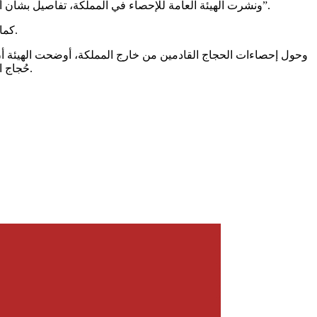
ونشرت الهيئة العامة للإحصاء في المملكة، تفاصيل بشأن أعداد الحجاج هذا العام، حيث “بلغ العدد 1,833,164 حاجا وحاجة، منهم 1,611,310 حجاج وحاجات قدموا من خارج المملكة عبر المنافذ المختلفة”.
كما كشفت أن عدد الحجاج الذكور من الإجمالي العام لأعداد حجاج الداخل والخارج بلغ 958,137 حاجا، بينما بلغ عدد الحاجات الإناث 875,027 حاجة.
حُجاج الدول الأفريقية عدا الدول العربية 11.3 بالمئة، في حين بلغت نسبة حجاج دول أوروبا وأميركا وأستراليا والدول الأخرى غير المصنفة 3.2 بالمئة.