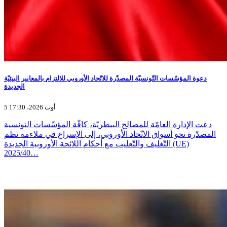
دعوة المؤسّسات التّونسيّة المصدّرة للاتّحاد الأوروبي للالتزام بالمعايير البيئيّة
الجديدة
5 أوت 2026، 17:30
دعت الإدارة العامّة للمصالح البيطريّة، كافّة المؤسّسات التونسية
المصدّرة نحو أسواق الاتّحاد الأوروبي، إلى الإسراع في ملاءمة نظم
التّغليف والتّعليب مع أحكام اللائحة الأوروبية الجديدة (UE)
2025/40…