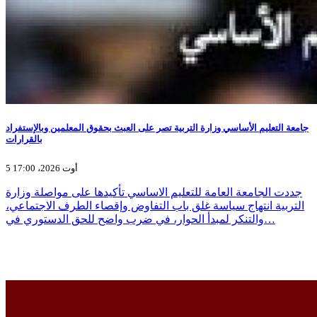
جامعة التعليم الأساسي وزارة التربية تصر على العبث بحقوق المعلمين وبالإستفراد
بالقرارات
5 أوت 2026، 17:00
جددت الجامعة العامة للتعليم الاساسي تأكيدها على مواصلة وزارة
التربية انتهاج سياسة غلق باب التفاوض وإقصاء الطرف الاجتماعي،
والتنكر لمبدأ الحوار، في ضرب واضح للحق الدستوري في…