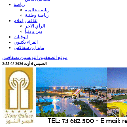
رياضة
رياضة عالمية
رياضة وطنية
ثقافة و إعلام
الرأي الآخر
دين و دنيا
الوفيات
القراء يكتبون
مايد إين سفاكس
موقع الصحفيين التونسيين بصفاقس
الخميس 6 أوت 2026 2:55:10