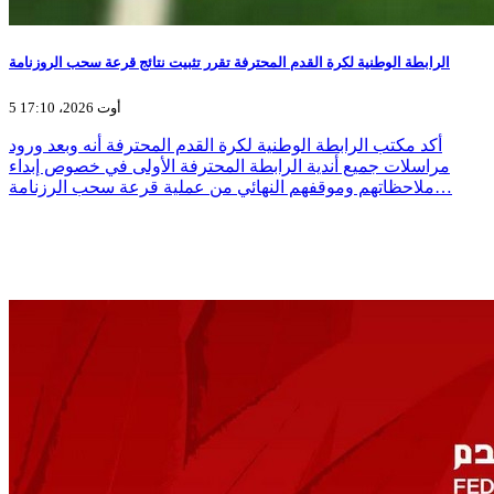
الرابطة الوطنية لكرة القدم المحترفة تقرر تثبيت نتائج قرعة سحب الروزنامة
5 أوت 2026، 17:10
أكد مكتب الرابطة الوطنية لكرة القدم المحترفة أنه وبعد ورود
مراسلات جميع أندية الرابطة المحترفة الأولى في خصوص إبداء
ملاحظاتهم وموقفهم النهائي من عملية قرعة سحب الرزنامة…