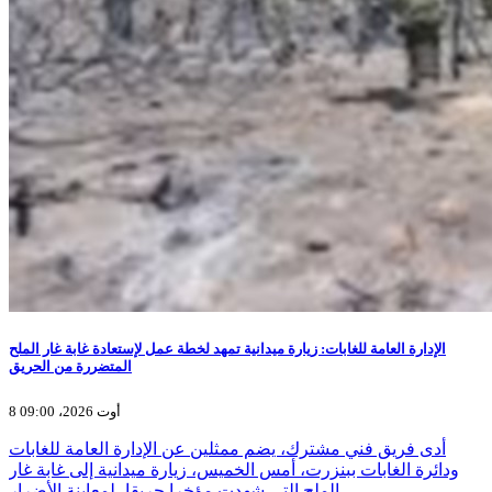
الإدارة العامة للغابات: زيارة ميدانية تمهد لخطة عمل لإستعادة غابة غار الملح
المتضررة من الحريق
8 أوت 2026، 09:00
أدى فريق فني مشترك، يضم ممثلين عن الإدارة العامة للغابات
ودائرة الغابات ببنزرت، أمس الخميس، زيارة ميدانية إلى غابة غار
الملح التي شهدت مؤخرا حريقا، لمعاينة الأضرار…