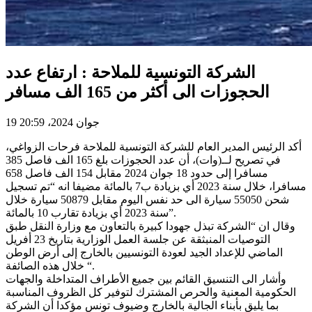
الشركة التونسية للملاحة : ارتفاع عدد
الحجوزات الى أكثر من 165 الف مسافر
19 جوان 2024، 20:59
أكد الرئيس المدير العام للشركة التونسية للملاحة فرحات الزواغي،
في تصريح لــ(وات)، أن عدد الحجوزات بلغ 165 الف فاصل 385
مسافرا إلى حدود 18 جوان 2024 مقابل 154 الف فاصل 658
مسافرا، خلال سنة 2023 أي بزيادة ب7 بالمائة مضيفا انه “تم تسجيل
شحن 55050 سيارة الى حد نفس اليوم مقابل 50879 سيارة خلال
سنة 2023 أي بزيادة تقارب 10 بالمائة”.
وقال ان “الشركة تبذل جهودا كبيرة بالتعاون مع وزارة النقل طبق
التوصيات المنبثقة عن جلسة العمل الوزارية بتاريخ 23 أفريل
الماضي للإعداد الجيد لعودة التونسيين بالخارج إلى أرض الوطن
خلال هذه الصائفة “.
وأشار الى التنسيق القائم بين جميع الأطراف المتداخلة والجهات
الحكومية المعنية والحرص المشترك لتوفير كل الظروف المناسبة
بما يليق بأبناء الجالية بالخارج وضيوف تونس مؤكدا أن الشركة