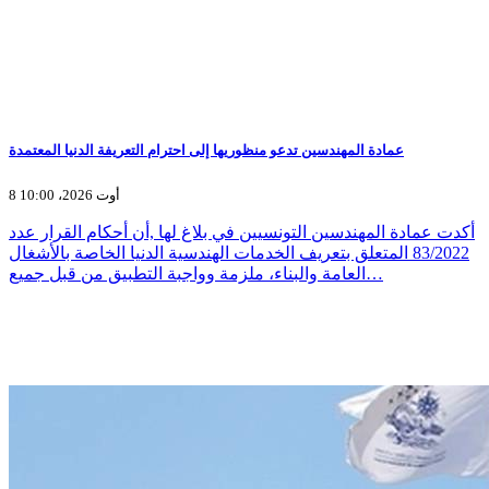
عمادة المهندسين تدعو منظوريها إلى احترام التعريفة الدنيا المعتمدة
8 أوت 2026، 10:00
أكدت عمادة المهندسين التونسيين في بلاغ لها ,أن أحكام القرار عدد
83/2022 المتعلق بتعريف الخدمات الهندسية الدنيا الخاصة بالأشغال
العامة والبناء، ملزمة وواجبة التطبيق من قبل جميع…