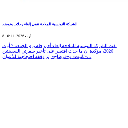
الشركة التونسية للملاحة تنفي إلغاء رحلات وتوضح
8 أوت 2026، 10:11
نفت الشركة التونسية للملاحة إلغاء أي رحلة يوم الجمعة 7 أوت
2026، مؤكدة أن ما حدث اقتصر على تأخير سفرتي السفينتين
«تانيت» و«قرطاج» إثر وقفة احتجاجية للأعوان…