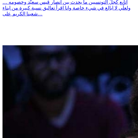
اتابع كجلّ التونسيين ما يحدث بين انصار قيس سعيّد وخصومه …
ولعلّي لا ابالغ في شيء خاصة وانا اقرأ تعاليق نسبة كبيرة من ابناء
شعبنا الكريم على…