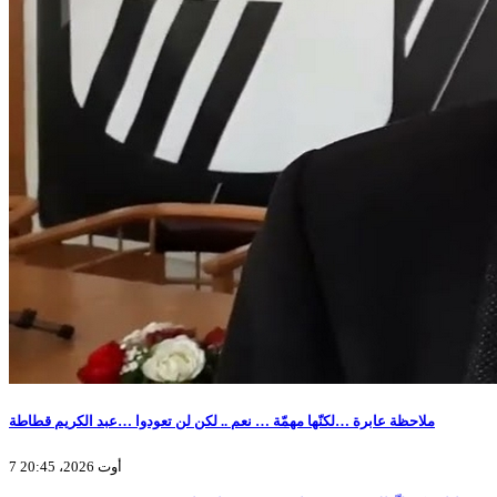
ملاحظة عابرة …لكنّها مهمّة … نعم .. لكن لن تعودوا …عبد الكريم قطاطة
7 أوت 2026، 20:45