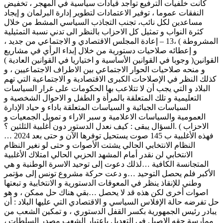
كانت خلفيات الترفيع تواجد قيادات سياسية في المھجر ، تخفيض
النفقات عموما ، توفير الاعتمادات لتطوير إدارة البرلمان و إيجاد
مساعدين لكل نائب، تجنب التجاذب السياسي المشط من خلال
كثرة النواب و تمثيل كل الاحزاب بالنظر الى تدني نسبة التمثيلية
المشروطة ) ،13 – إعادة المجلس الاقتصادي و الاجتماعي من جديد ،
و إعطائه صلاحيات دستورية من خلال إبداء الرأي في مشاريع
القوانين( وجوبا في القوانين الأساسية و اختياريا في القوانين العادية )
و منحه صلاحيات الحوار الاجتماعي بين الاطراف الاجتماعيين ، و
كذلك النظر في الإصلاحات الكبرى الاقتصادية و الاجتماعية التي تھم
البلاد و التي يجب أن لا تتلاعب بھا الحكومات على غرار السياسات
التعليمية و تلك المتعلقة بالمرأة و الطفل و الاحوال الشخصية و
السياسات الجبائية و السياسات المتعلقة باداء و حياد الإدارة
العمومية والسياسات الاعلامية و سبر الاراء و تمويل الجمعيات و
الاحزاب ) .السؤال يبقى : كيف نعدل الدستور دون أغلبية الثلثين ؟
فهذه الأغلبية ب 145 صوت يستحيل توفرها الآن و حتى بعد 2024 …
النظام الانتخابي الحالي يشتت الأصوات و حتى لو نغير النظام
الانتخابي لن نقدر أمام المشهد الحزبي الحالي امتلاك الأغلبية
المتجانسة الكافية …لذلك دعوت إلى توحيد الاسرة الوطنية و هي
الأكبر فلم يحصل التوحيد …و دعت حركة مشروع تونس إلى مؤتمر
وطني للإنقاذ ينظر في المعوقات الدستورية و الانتخابية و تبعتها
اصوات أخرى لكن هذه قد لا يحصل …بقي هناك حل ممكن ، و هو
حل تفرضه حالة الإفلاس السياسي و الاقتصادي التي عليها البلاد : أن
يبادر رئيس الجمهورية بكسر القفل الدستوري ، و تمكين الشعب من
ممارسة حقه الاصيل في التعديل باعتبار الشعب مصدر السلطات ،