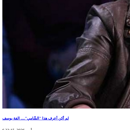
لم أكن أعرف هذا "الشّامي"..... الفة يوسف