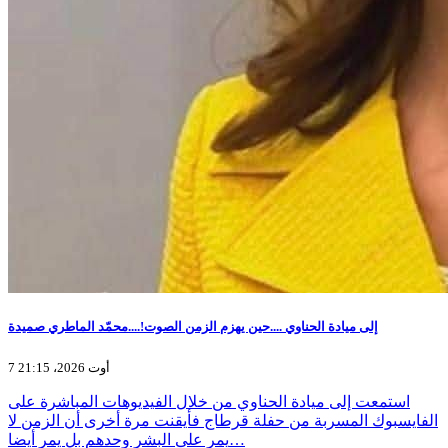
إلى ميادة الحناوي ....حين يهزم الزمن الصوت!....محمّد الماطري صميدة
7 أوت 2026، 21:15
استمعت إلى ميادة الحناوي من خلال الفيديوهات المباشرة على
الفايسبوك المسربة من حفلة قرطاج فأيقنت مرة أخرى أن الزمن لا
يمر على البشر وحدهم بل يمر أيضا…