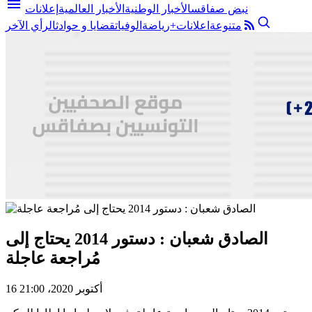
menu
نبض صفاقس
الأخبار الوطنية
الأخبار العالمية
إعلانات
متنوعة
اعلانات+
رياضة
الوفيات
قضايا و حوادث
الرأي الآخر
الصادق شعبان : دستور 2014 يحتاج إلى
مُراجعة عاجلة
16 أكتوبر 2020، 21:00