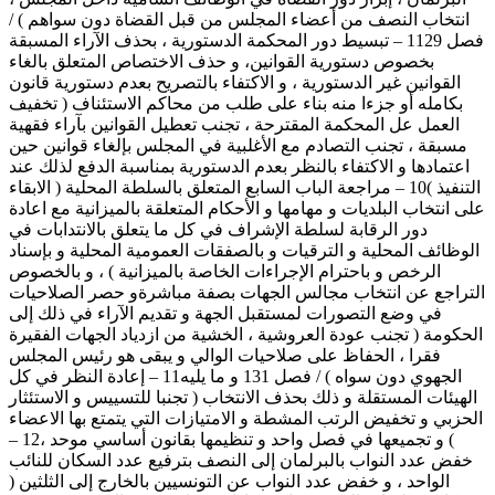
انتخاب النصف من أعضاء المجلس من قبل القضاة دون سواھم ) /
فصل 1129 – تبسيط دور المحكمة الدستورية ، بحذف الآراء المسبقة
بخصوص دستورية القوانين، و حذف الاختصاص المتعلق بالغاء
القوانين غير الدستورية ، و الاكتفاء بالتصريح بعدم دستورية قانون
بكامله أو جزءا منه بناء على طلب من محاكم الاستئناف ( تخفيف
العمل عل المحكمة المقترحة ، تجنب تعطيل القوانين بآراء فقھية
مسبقة ، تجنب التصادم مع الأغلبية في المجلس بإلغاء قوانين حين
اعتمادھا و الاكتفاء بالنظر بعدم الدستورية بمناسبة الدفع لذلك عند
التنفيذ )10 – مراجعة الباب السابع المتعلق بالسلطة المحلية ( الابقاء
على انتخاب البلديات و مھامھا و الأحكام المتعلقة بالميزانية مع اعادة
دور الرقابة لسلطة الإشراف في كل ما يتعلق بالانتدابات في
الوظائف المحلية و الترقيات و بالصفقات العمومية المحلية و بإسناد
الرخص و باحترام الإجراءات الخاصة بالميزانية ) ، و بالخصوص
التراجع عن انتخاب مجالس الجھات بصفة مباشرةو حصر الصلاحيات
في وضع التصورات لمستقبل الجھة و تقديم الآراء في ذلك إلى
الحكومة ( تجنب عودة العروشية ، الخشية من ازدياد الجھات الفقيرة
فقرا ، الحفاظ على صلاحيات الوالي و يبقى ھو رئيس المجلس
الجھوي دون سواه ) / فصل 131 و ما يليه11 – إعادة النظر في كل
الھيئات المستقلة و ذلك بحذف الانتخاب ( تجنبا للتسييس و الاستئثار
الحزبي و تخفيض الرتب المشطة و الامتيازات التي يتمتع بھا الاعضاء
) و تجميعھا في فصل واحد و تنظيمھا بقانون أساسي موحد ،12 –
خفض عدد النواب بالبرلمان إلى النصف بترفيع عدد السكان للنائب
الواحد ، و خفض عدد النواب عن التونسيين بالخارج إلى الثلثين (