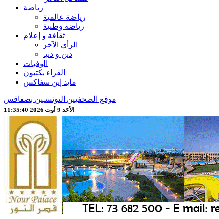
رياضة
رياضة عالمية
رياضة وطنية
ثقافة و إعلام
الرأي الآخر
دين و دنيا
الوفيات
القراء يكتبون
مايد إين سفاكس
موقع الصحفيين التونسيين بصفاقس
الأحَد 9 أوت 2026 11:35:41