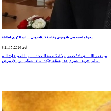
ارجوكم اسمعوني وافهموني وخاصة لا تؤاخذوني … عبد الكريم قطاطة
8 أوت 2026، 21:15
من نعم الله التي لا تُحصى ولا تُعدّ نعمة الصحة … وانا انعم عليّ الله
في خريف عمري هذا بصحّة جيّدة … لا اشتكي من ايّ مرض…