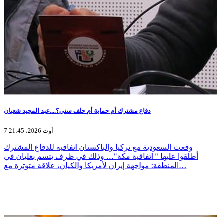
دفاع مشترك أم حماية أم حلف سني؟....عبد المجيد شعبان
7 أوت 2026، 21:45
وقعت السعودية مع تركيا والباكستان اتفاقية للدفاع المشترك
أطلقوا عليها " اتفاقية مكة"… وذلك في ظرف يتسم بغليان في
المنطقة: مواجهة إيران لأمريكا والكيان، علاقة متوترة مع…