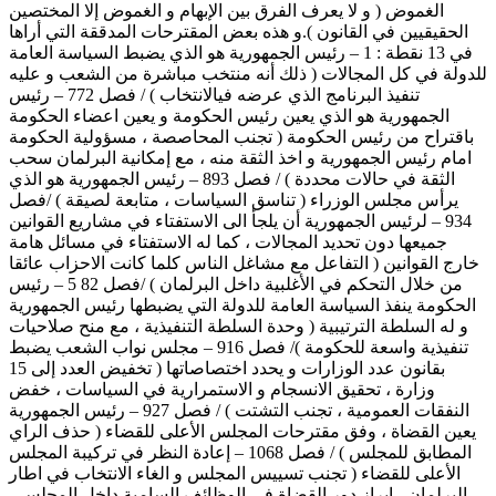
الغموض ( و لا يعرف الفرق بين الإبهام و الغموض إلا المختصين
الحقيقيين في القانون ).و هذه بعض المقترحات المدققة التي أراها
في 13 نقطة : 1 – رئيس الجمھورية ھو الذي يضبط السياسة العامة
للدولة في كل المجالات ( ذلك أنه منتخب مباشرة من الشعب و عليه
تنفيذ البرنامج الذي عرضه فيالانتخاب ) / فصل 772 – رئيس
الجمھورية ھو الذي يعين رئيس الحكومة و يعين اعضاء الحكومة
باقتراح من رئيس الحكومة ( تجنب المحاصصة ، مسؤولية الحكومة
امام رئيس الجمھورية و اخذ الثقة منه ، مع إمكانية البرلمان سحب
الثقة في حالات محددة ) / فصل 893 – رئيس الجمھورية ھو الذي
يرأس مجلس الوزراء ( تناسق السياسات ، متابعة لصيقة ) /فصل
934 – لرئيس الجمھورية أن يلجأ الى الاستفتاء في مشاريع القوانين
جميعھا دون تحديد المجالات ، كما له الاستفتاء في مسائل ھامة
خارج القوانين ( التفاعل مع مشاغل الناس كلما كانت الاحزاب عائقا
من خلال التحكم في الأغلبية داخل البرلمان ) /فصل 82 5 – رئيس
الحكومة ينفذ السياسة العامة للدولة التي يضبطھا رئيس الجمھورية
و له السلطة الترتيبية ( وحدة السلطة التنفيذية ، مع منح صلاحيات
تنفيذية واسعة للحكومة )/ فصل 916 – مجلس نواب الشعب يضبط
بقانون عدد الوزارات و يحدد اختصاصاتھا ( تخفيض العدد إلى 15
وزارة ، تحقيق الانسجام و الاستمرارية في السياسات ، خفض
النفقات العمومية ، تجنب التشتت ) / فصل 927 – رئيس الجمھورية
يعين القضاة ، وفق مقترحات المجلس الأعلى للقضاء ( حذف الراي
المطابق للمجلس ) / فصل 1068 – إعادة النظر في تركيبة المجلس
الأعلى للقضاء ( تجنب تسييس المجلس و الغاء الانتخاب في اطار
البرلمان ، إبراز دور القضاة في الوظائف السامية داخل المجلس ،