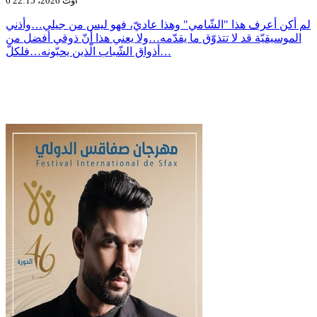
6 أوت 2026، 22:15
لم أكن أعرف هذا "الشّامي" وهذا عاديّ، فهو ليس من جيلي…وأذني
الموسيقيّة قد لا تتذوّق ما يقدّمه…ولا يعني هذا أنّ ذوقي أفضل من
أذواق الشّباب الّذين يحبّونه…فلكلّ…