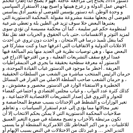
دستور 2014 يحتاج إلى مراجعة عاجلة .فهو لا يصلح ابدا إطارا للحكم
.اجهض عمل الدولة و زعزع هيبتها و اصبح يهدد الاستقرار السياسي
و وحدة الوطن .انه دستور يؤسس للفوضى أو بتعبير أدق يمأسس
الفوضى أي يجعلها مقننة مشروعة مقبولة .المحكمة الدستورية التي
يعتبرها البعض حلا سوف تزيد في الطين بلة و تعطي شرعية
لمنظومة حكم غير سليمة ، كما أن محكمة مسيسة لن تؤدي سوى
لمزيد التوتر و الانقسامات .حتى باب الحقوق و الحريات فقد نقل نقلا
كما ينقل تلميذ درسا في الامتحان ، و اخذت دون تروي عن أحدث
الاعلانات الدولية و الاتفاقيات التي اعرفها جيدا و كنت مشاركا في
البعض منها ، و هي توصيات نظرية في العديد منها يتم المبالغة فيها
عمدا لرفع سقف التشريعات الفعلية ، و من اقترحها الادراج في
الدستور له معرفة سطحية بحقيقة ما يجري في الديمقراطيات
العريقة . أخطر ما موجود في الدستور غياب القيادة الموحدة، و
حرمان الرئيس المنتخب مباشرة من الشعب من السلطات الحقيقية
، و حرمان الشعب صاحب السلطة الاصلي من القرار في المسائل
الخطيرة و الاستفتاء الوارد في الدستور محصور و مغشوش ، و
كذلك كثرة عدد النواب ، و غياب مجلس اقتصادي و اجتماعي كفضاء
للحوار و التروي قبل إصدار التشريعات الاقتصادية الاجتماعية ، و
تغير الوزارات و الشطط في الإحداثات بسبب ضغوط المحاصصة و
تغير مجالاتها مما يؤدي إلى عدم استقرار السياسات ، و تعاظم
صلاحيات المحكمة الدستورية التي لا يمكن بحكم الانتخاب إلا أن
تكون مرتبطة بالأحزاب و تصبح معضلة في صورة التغير العميق
للاغلبيات ، و من اكبر المخاطر تلك اللامركزية المشطة أو ما يسمى
التدبر الحر … و غير ذلك من الاختلالات في النص بسبب الإبهام أو