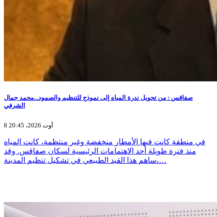
صفاقس : من تحويل ندرة المياه إلى نموذج للتنظيم والصمود...محمد جمال
الشرفي
8 أوت 2026، 20:45
في منطقة كانت فيها الأمطار منخفضة وغير منتظمة، كانت المياه
منذ فترة طويلة أحد الاهتمامات الرئيسية لسكان صفاقس. وقد
ساهم هذا القيد الطبيعي في تشكيل تنظيم المدينة،…