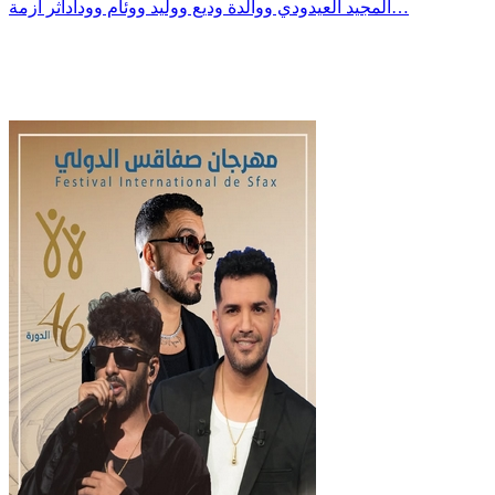
المجيد العيدودي ووالدة وديع ووليد ووئام وودادأثر أزمة…