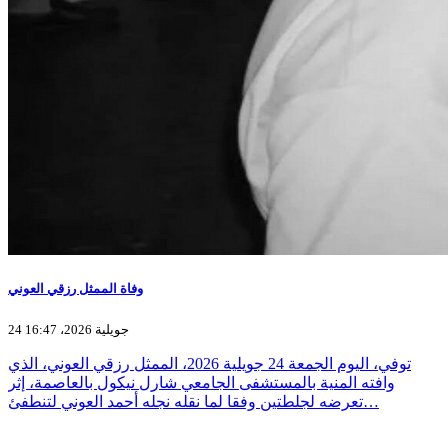
وفاة الممثل رزقي العوني
24 جويلية 2026، 16:47
توفي، اليوم الجمعة 24 جويلية 2026، الممثل رزقي العوني، الذي
وافته المنية بالمستشفى الجامعي شارل نيكول بالعاصمة، إثر
تعرضه لجلطتين وفقا لما نقله نجله أحمد العوني لتنطفئ…