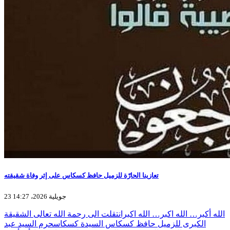
تعازينا الحارّة للزميل حافظ كسكاس على إثر وفاة شقيقته
23 جويلية 2026، 14:27
الله أكبر… الله اكبر… الله اكبرانتقلت الى رحمة الله تعالى الشقيقة
الكبرى للزميل حافظ كسكاس السيدة كسكاسحرم السيد عبد