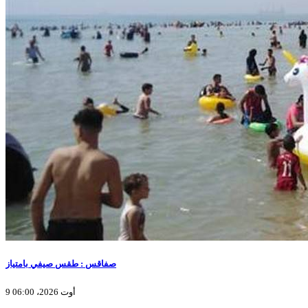
صفاقس : طقس صيفي بامتياز
9 أوت 2026، 06:00