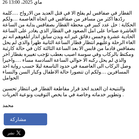
26 ماي 2025، 13:00
القطار في صفاقس لم يفلح الا في قتل العديد من الارواح ….كلمة
ردّدها اكثر من مسافر من صفاقس في اتجاه العاصمة …ولكم
الحكاية : حل عدد كبير في محطة القطار بصفاقس بداية من الساعة
العاشرة صباحا على امل الصعود في القطار الذي يغادر على الساعة
الحادية عشرة وخمس دقائق غير انه وبدن سابق انذار ابلغوهم انه تم
الغاء الرحلة وعليهم انتظار قطار الساعة الثانية ظهرا والذي لم يحل
بصفاقس قادما من قابس الا بعد الساعة الثالثة كان في حالة كارثية
ومكتظ بالركاب وفي سوسة اصيب بعطب توّجب تغييره بقطار اخر
والذي لم يحل ركبه الا حوالي الساعة السادسة مساء ….واخيرا
وصل الركاب الى العاصمة في حدود التاسعة ليلا حسب رواية احد
المسافرين …ولكم ان تتصورا حالة الاطفال وكبار السن والنساء
الحوامل
والنتيحة ان العديد اتخذ قرار مقاطعة القطار في انتظار تحسين
وتطوير خدماته وخاصة في ما يخص التوقيت ونوعية العربات .
محمد
مشاركة