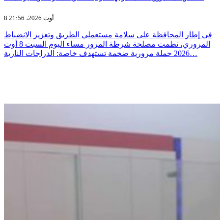
8 أوت 2026، 21:56
في إطار المحافظة على سلامة مستعملي الطريق وتعزيز الانضباط
المروري، نظمت مصلحة شرطة المرور مساء اليوم السبت 8 أوت
2026 حملة مرورية ضخمة تستهدف خاصة: الدراجات النارية…