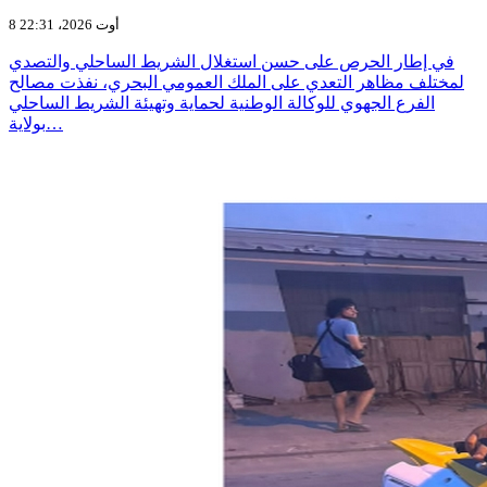
8 أوت 2026، 22:31
في إطار الحرص على حسن استغلال الشريط الساحلي والتصدي
لمختلف مظاهر التعدي على الملك العمومي البحري، نفذت مصالح
الفرع الجهوي للوكالة الوطنية لحماية وتهيئة الشريط الساحلي
بولاية…