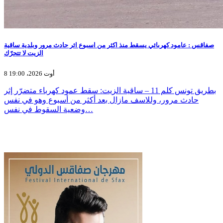
صفاقس : عامود كهربائي يسقط منذ اكثر من اسبوع اثر حادث مرور وبلدية ساقية
الزيت لا تتحرّك
8 أوت 2026، 19:00
بطريق تونس كلم 11 – ساقية الزيت: سقط عمود كهرباء متضرّر إثر
حادث مرور، وللاسف مازال بعد أكثر من أسبوع وهو في نفس
وضعية السقوط في نفس…