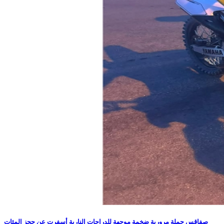
صفاقس حملة مرورية ضخمة موجهة للدراجات النارية أسفرت عن حجز المئات