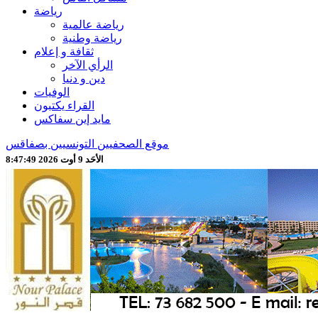
رياضة
رياضة عالمية
رياضة وطنية
ثقافة و إعلام
الرأي الآخر
دين و دنيا
الوفيات
القراء يكتبون
مايد إين سفاكس
موقع الصحفيين التونسيين بصفاقس
الأحَد 9 أوت 2026 8:47:51