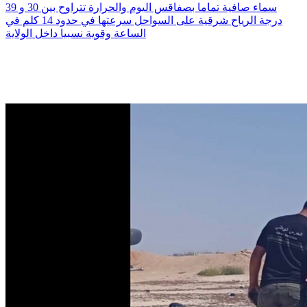
سماء صافية تماما بصفاقس اليوم والحرارة تتراوح بين 30 و 39
درجة الرياح شرقية على السواحل سرعتها في حدود 14 كلم في
الساعة وقوية نسبيا داخل الولاية