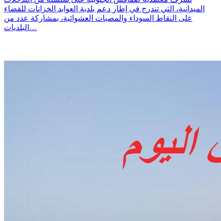
الميدانية، التي تندرج في إطار دعم بلدية العوابد الخزانات للقضاء
على النقاط السوداء والمصبات العشوائية، بمشاركة عدد من
البلديات…