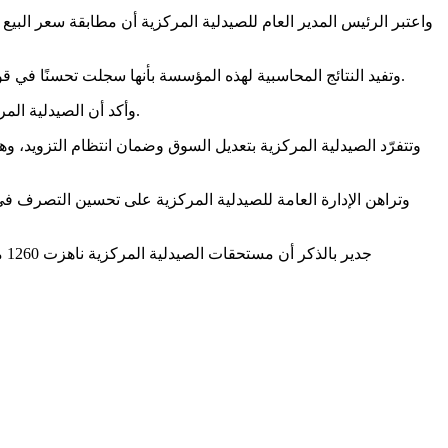
واعتبر الرئيس المدير العام للصيدلية المركزية أن مطابقة سعر البيع
وتفيد النتائج المحاسبية لهذه المؤسسة بأنها سجلت تحسنًا في قوائمها المالية، حيث بلغت عائدات النشاط في عام 2023 حوالي 53 مليون دينار، بينما لم تتخط الإيرادات في عام 2022 حاجز ال 14 مليون دينار.
وأكد أن الصيدلية المركزية قد بدأت منذ عام 2019 مرحلة من التعافي بعد تسجيل نمو في العائدات بلغ 11 مليون دينار، لكنها ما زالت تواجه تحديات مالية حتى اليوم.
وتتفرّد الصيدلية المركزية بتعديل السوق وضمان انتظام التزويد، وه
وتراهن الإدارة العامة للصيدلية المركزية على تحسين التصرف في