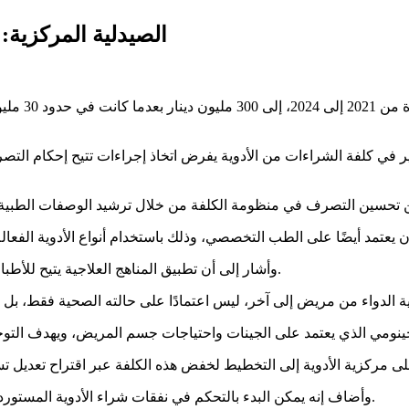
الصيدلية المركزية: ك
ارتفعت كلفة
وأشار إلى أن تطبيق المناهج العلاجية يتيح للأطباء والصيادلة إدراج قائمة من الأدوية بناءً على مخزونها وسعرها المعتمد.
وأضاف إنه يمكن البدء بالتحكم في نفقات شراء الأدوية المستوردة التي تبلغ حوالي 30 مليون دينار، وهي الفارق بين سعر الشراء والبيع.