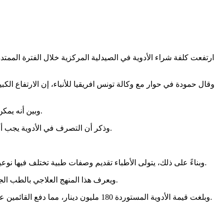
وبين أنه يمكن تحسين التصرف في منظومة الكلفة من خلال ترشيد الوصفات الطبية، وذلك باختيار أنواع الأدوية الأقل تكلفة مع الحفاظ على نفس الفعالية.
وذكر أن التصرف في الأدوية يجب أن يعتمد أيضًا على الطب التخصصي، وذلك باستخدام أنواع الأدوية الفعالة المطابقة لنفس الخصائص العلاجية والمعروفة بالاسم الكيميائي ذاته.
وبناءً على ذلك، يتولى الأطباء تقديم وصفات طبية تختلف فيها نوعية الدواء من مريض إلى آخر، ليس اعتمادًا على حالته الصحية فقط، بل أيضًا على مدى تقبل جسمه لنوع من الأدوية دون الآخر، وفقًا للمتحدث.
ويعرف هذا المنهج العلاجي بالطب الجينومي الذي يعتمد على الجينات واحتياجات جسم المريض، ويهدف التوجه إلى اعتماده إلى تحسين التصرف في كلفة شراء الأدوية المستوردة.
وبلغت قيمة الأدوية المستوردة 180 مليون دينار، مما دفع القائمين على مركزية الأدوية إلى التخطيط لخفض هذه الكلفة عبر اقتراح تعديل تسعيرة الأنواع المستوردة ذات المثيل المحلي، حسب ما ذكره المتحدث.