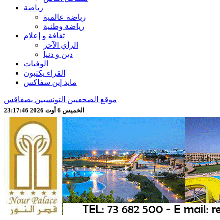
رياضة
رياضة عالمية
رياضة وطنية
ثقافة و إعلام
الرأي الآخر
دين و دنيا
الوفيات
القراء يكتبون
مايد إين سفاكس
موقع الصحفيين التونسيين بصفاقس
الخميس 6 أوت 2026 23:17:48