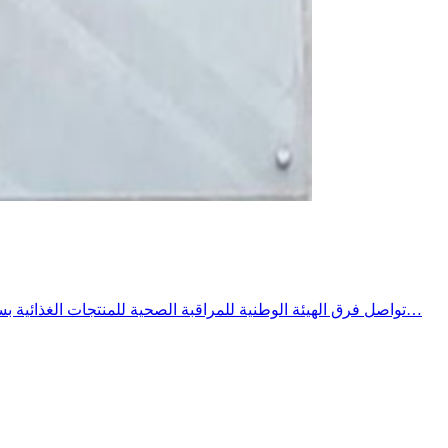
تواصل فرق الهيئة الوطنية للمراقبة الصحية للمنتجات الغذائية بسليانة تنفيد برنامج خصوصي للمراقبة الصحية خلال الصائفة ومع ارتفاع درجات يشمل المحلات المفتوحة للعموم وخاصة المطاعم محلات بيع…