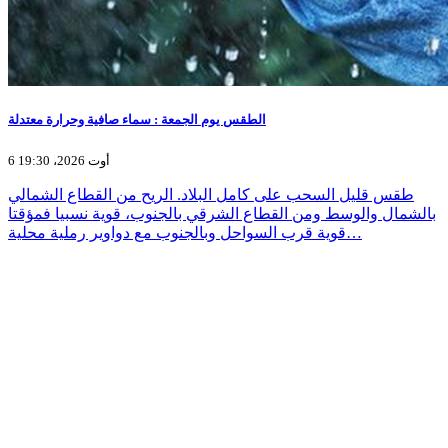
الطقس يوم الجمعة : سماء صافية وحرارة معتدلة
6 أوت 2026، 19:30
طقس قليل السحب على كامل البلاد. الريح من القطاع الشمالي
بالشمال والوسط ومن القطاع الشرقي بالجنوب، قوية نسبيا فمؤقتا
قوية قرب السواحل وبالجنوب مع دواوير رملية محلية…