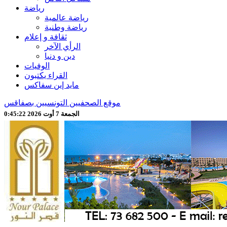
رياضة
رياضة عالمية
رياضة وطنية
ثقافة و إعلام
الرأي الآخر
دين و دنيا
الوفيات
القراء يكتبون
مايد إين سفاكس
موقع الصحفيين التونسيين بصفاقس
الجمعة 7 أوت 2026 0:45:24