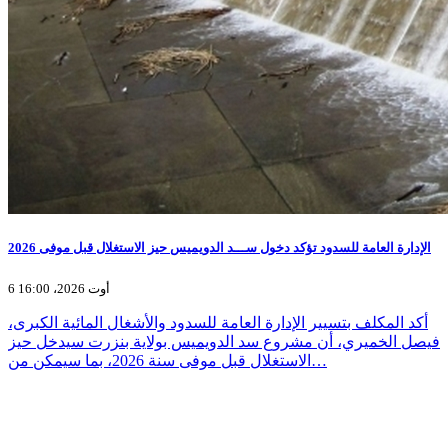
الإدارة العامة للسدود تؤكد دخول ســـد الدويميس حيز الاستغلال قبل موفى 2026
6 أوت 2026، 16:00
أكد المكلف بتسيير الإدارة العامة للسدود والأشغال المائية الكبرى،
فيصل الخميري، أن مشروع سد الدويميس بولاية بنزرت سيدخل حيز
الاستغلال قبل موفى سنة 2026، بما سيمكن من…