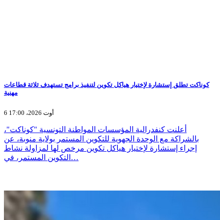
كوناكت تطلق إستشارة لإختيار هياكل تكوين لتنفيذ برامج تستهدف ثلاثة قطاعات
مهنية
6 أوت 2026، 17:00
أعلنت كنفدرالية المؤسسات المواطنة التونسية "كوناكت"،
بالشراكة مع الوحدة الجهوية للتكوين المستمر بولاية منوبة، عن
إجراء إستشارة لإختيار هياكل تكوين مرخص لها لمزاولة نشاط
التكوين المستمر، في…