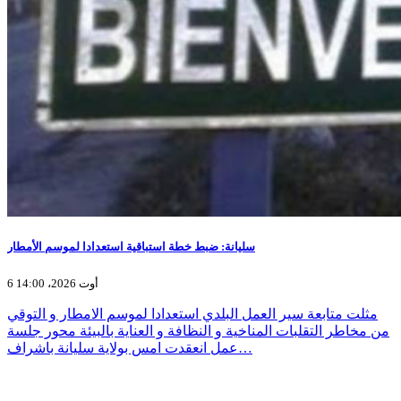
سليانة: ضبط خطة استباقية استعدادا لموسم الأمطار
6 أوت 2026، 14:00
مثلت متابعة سير العمل البلدي استعدادا لموسم الامطار و التوقي
من مخاطر التقلبات المناخية و النظافة و العناية بالبيئة محور جلسة
عمل انعقدت امس بولاية سليانة باشراف…