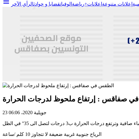
menu
مية
إعلانات متنوعة
اعلانات+
رياضة
الوفيات
قضايا و حوادث
الرأي الآخر
ي صفاقس : إرتفاع ملحوظ لدرجات الحرارة
23 جويلية 2020، 06:06
ة وترتفع درجات الحرارة ب3 درجات لتصل الى 35° في الظل
الرياح جنوبية غربية ضعيفة لا تتجاوز 10 كلم /ساعة