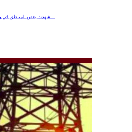
شهدت بعض المناطق في ولاية صفاقس خلال الأيام الأخيرة نقص ملحوظ في مادة الخبز، تزامنا مع تكرار انقطاعات التيار الكهربائي، وهو ما أثر بشكل مباشر على نسق…