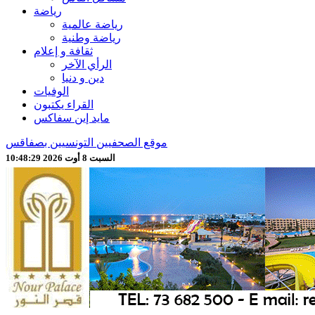
رياضة
رياضة عالمية
رياضة وطنية
ثقافة و إعلام
الرأي الآخر
دين و دنيا
الوفيات
القراء يكتبون
مايد إين سفاكس
موقع الصحفيين التونسيين بصفاقس
السبت 8 أوت 2026 10:48:31