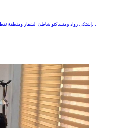
إشتكى رواد ومتساكنو شاطئ الشفار ومنطقة نقطة من وضع وصفوه بالمزرٍ نتيجة تواصل الانقطاعات العشوائية للكهرباء، والبلاغات غير الدقيقة و غير الواقعية من الشركة التونسية للكهرباء و…