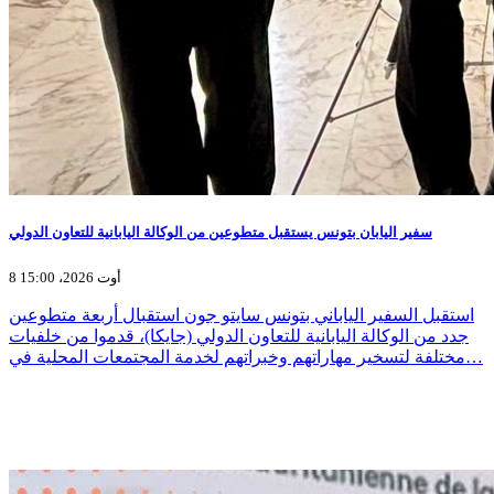
سفير اليابان بتونس يستقبل متطوعين من الوكالة اليابانية للتعاون الدولي
8 أوت 2026، 15:00
استقبل السفير الياباني بتونس سايتو جون استقبال أربعة متطوعين
جدد من الوكالة اليابانية للتعاون الدولي (جايكا)، قدموا من خلفيات
مختلفة لتسخير مهاراتهم وخبراتهم لخدمة المجتمعات المحلية في…