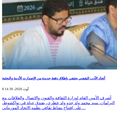
أتحاد الأدب الشعبي يحتفي بإطلاق دفعة جديدة من الإصدارت الأدبية والبحثية
8 أوت 2026، 14:30
أشرف الأمين العام لوزارة الثقافة والفنون والاتصال والعلاقات مع
البرلمان، سيد محمد ولد جدو ولد خطري، بفندق حياة في نواكشوط،
على افتتاح نشاط ثقافي نظمه الاتحاد الموريتاني…