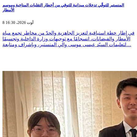
المنستير للتوقّي تدخلات ميدانية للتوقي من أخطار التقلبات المناخية وموسم
الأمطار
8 أوت 2026، 16:30
في إطار خطة استباقية لتعزيز الجاهزية والحدّ من مخاطر تجمع مياه
الأمطار والفيضانات، انسجامًا مع توجيهات وزارة الداخلية وتجسيمًا
لتعليمات السيّد عيسى موسى والي المنستير، وبإشراف ومتابعة…