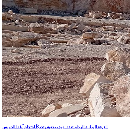
الغرفة الوطنية للرخام تعقد ندوة صحفية وتحركاً احتجاجياً غدا الخميس