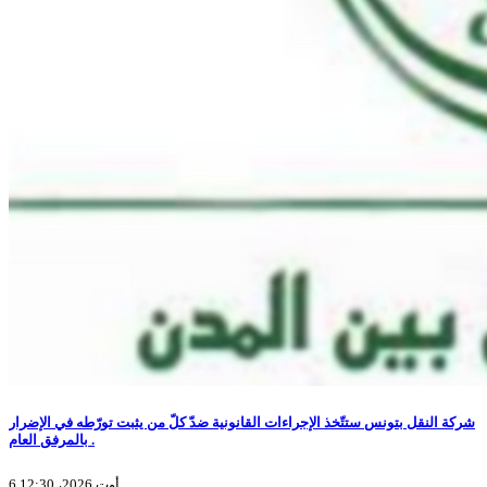
شركة النقل بتونس ستتّخذ الإجراءات القانونية ضدّ كلّ من يثبت تورّطه في الإضرار
بالمرفق العام .
6 أوت 2026، 12:30