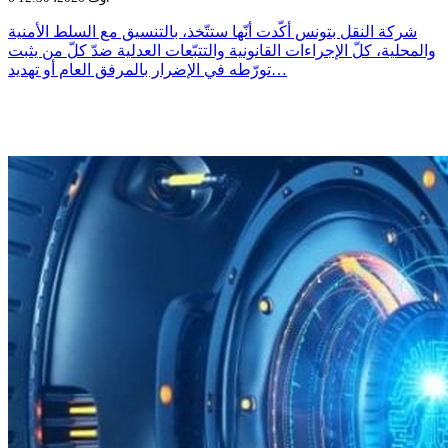
شركة النقل بتونس أكّدت أنّها ستتّخذ، بالتنسيق مع السلط الأمنية
والمحلية، كلّ الإجراءات القانونية والتتبّعات العدلية ضدّ كلّ من يثبت
تورّطه في الإضرار بالمرفق العام أو تهديد…