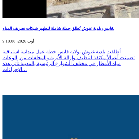
قابس: بلدية غنوش تُطلق حملة شاملة لتطهير شبكات تصريف المياه.
9 أوت 2026، 18:00
أطلقت بلدية غنوش بولاية قابس خطة عمل ميدانية استباقية
تضمنت أعمالاً مكثفة لتنظيف وإزالة الأتربة والمخلفات من بالوعات
مياه الأمطار في مختلف الشوارع الرئيسية بالمدينة.تأتي هذه
الإجراءات…