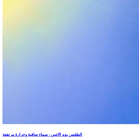
الطقس يوم الاثنين : سماء صافية وحرارة مرتفعة