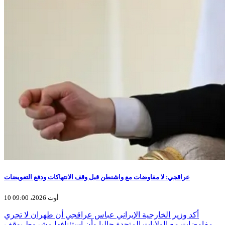
عراقجي: لا مفاوضات مع واشنطن قبل وقف الانتهاكات ودفع التعويضات
10 أوت 2026، 09:00
أكد وزير الخارجية الإيراني عباس عراقجي أن طهران لا تجري
مفاوضات مع الولايات المتحدة حاليا وأن استئنافها مشروط بوقف