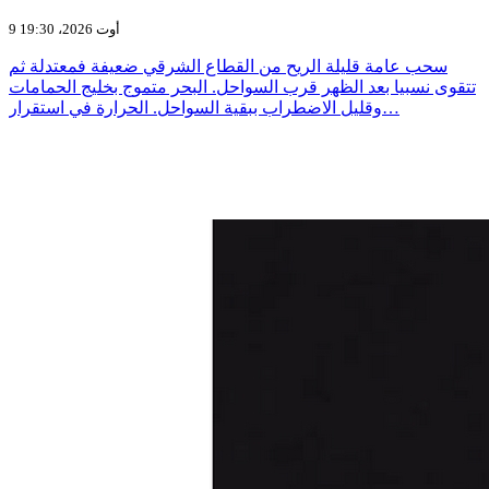
9 أوت 2026، 19:30
سحب عامة قليلة الريح من القطاع الشرقي ضعيفة فمعتدلة ثم
تتقوى نسبيا بعد الظهر قرب السواحل. البحر متموج بخليج الحمامات
وقليل الاضطراب ببقية السواحل. الحرارة في استقرار…