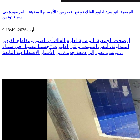
الجمعية التونسية لعلوم الفلك توضح بخصوص "الأجسام المضيئة" المرصودة في
سماء تونس
9 أوت 2026، 18:49
أوضحت الجمعية التونسية لعلوم الفلك أن الصور ومقاطع الفيديو
المتداولة، أمس السبت، والتي أظهرت "جسما مضيئا" في سماء
تونس، تعود إلى دفعة جديدة من الأقمار الاصطناعية التابعة…