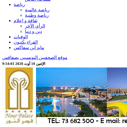
رياضة
رياضة عالمية
رياضة وطنية
ثقافة و إعلام
الرأي الآخر
دين و دنيا
الوفيات
القراء يكتبون
مايد إين سفاكس
موقع الصحفيين التونسيين بصفاقس
الإثنين 10 أوت 2026 9:54:03