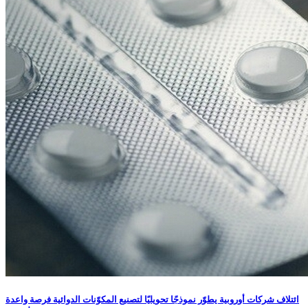
ائتلاف شركات أوروبية يطوّر نموذجًا تحويليًا لتصنيع المكوّنات الدوائية فرصة واعدة