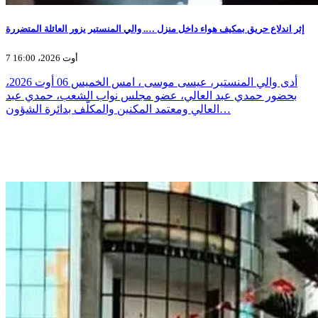
إثر اندلاع حريق بمكيف هواء داخل منزل …. والي المنستير يزور العائلة المتضررة
7 أوت 2026، 16:00
أدى والي المنستير، عيسى موسى ، امس الخميس 06 أوت 2026،
بحضور حمدي عبد العالي، عضو مجلس نواب الشعب، حمدي عبد
العالي ومعتمد المكنين والمكلّف بدائرة الشؤون…