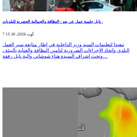
نابل جلسة عمل عن بعد : النظافة والجمالية الحضرية للبلديات .
7 أوت 2026، 15:30
تنفيذا لتعليمات السيد وزير الداخلية في إطار متابعة سير العمل
البلدي وإتخاذ الإجراءات الضرورية لتأمين النظافة والعناية بالبيئة ،
وتحت إشراف السيدة هناء شوشاني والية نابل رفقة…