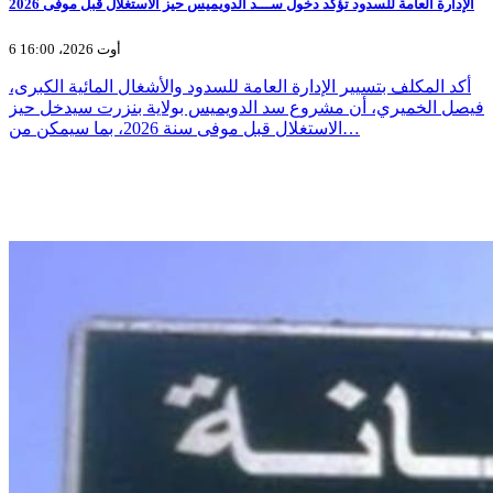
الإدارة العامة للسدود تؤكد دخول ســـد الدويميس حيز الاستغلال قبل موفى 2026
6 أوت 2026، 16:00
أكد المكلف بتسيير الإدارة العامة للسدود والأشغال المائية الكبرى،
فيصل الخميري، أن مشروع سد الدويميس بولاية بنزرت سيدخل حيز
الاستغلال قبل موفى سنة 2026، بما سيمكن من…