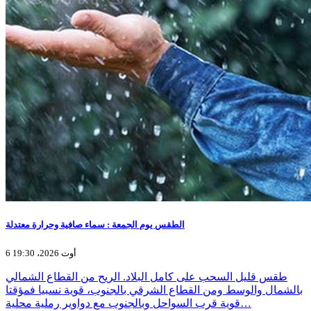
الطقس يوم الجمعة : سماء صافية وحرارة معتدلة
6 أوت 2026، 19:30
طقس قليل السحب على كامل البلاد. الريح من القطاع الشمالي
بالشمال والوسط ومن القطاع الشرقي بالجنوب، قوية نسبيا فمؤقتا
قوية قرب السواحل وبالجنوب مع دواوير رملية محلية…