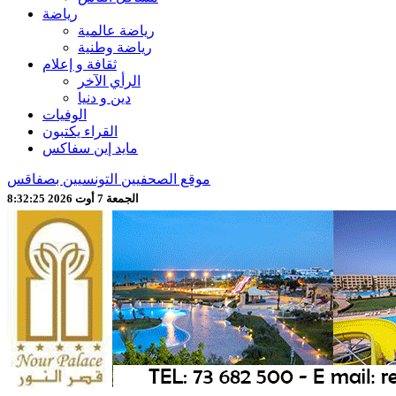
رياضة
رياضة عالمية
رياضة وطنية
ثقافة و إعلام
الرأي الآخر
دين و دنيا
الوفيات
القراء يكتبون
مايد إين سفاكس
موقع الصحفيين التونسيين بصفاقس
الجمعة 7 أوت 2026 8:32:27