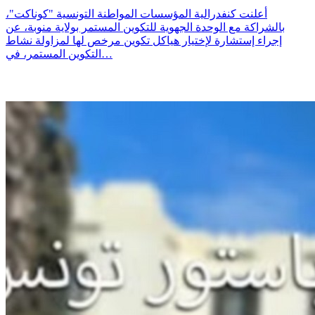
أعلنت كنفدرالية المؤسسات المواطنة التونسية "كوناكت"،
بالشراكة مع الوحدة الجهوية للتكوين المستمر بولاية منوبة، عن
إجراء إستشارة لإختيار هياكل تكوين مرخص لها لمزاولة نشاط
التكوين المستمر، في…