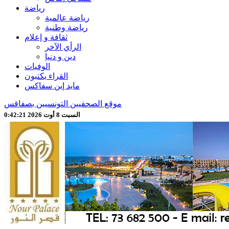
رياضة
رياضة عالمية
رياضة وطنية
ثقافة و إعلام
الرأي الآخر
دين و دنيا
الوفيات
القراء يكتبون
مايد إين سفاكس
موقع الصحفيين التونسيين بصفاقس
السبت 8 أوت 2026 0:42:23