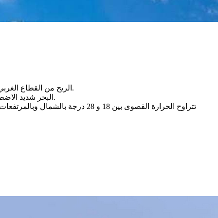
الريح من القطاع الغربي قوية قرب السواحل الشمالية وضعيفة فمعتدلة ببقية المناطق.
البحر شديد الاضطراب بالشمال ومضطرب فقليل الاضطراب بالسواحل الشرقية.
تتراوح الحرارة القصوى بين 18 و 28 درجة بالشمال وبالمرتفعات وبين 25 و 31 درجة ببقية المناطق وتصل الى 34 درجة بالجنوب