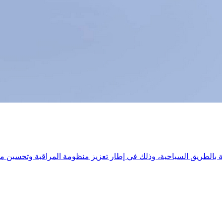
بالطريق السياحية، وذلك في إطار تعزيز منظومة المراقبة وتحسين مت