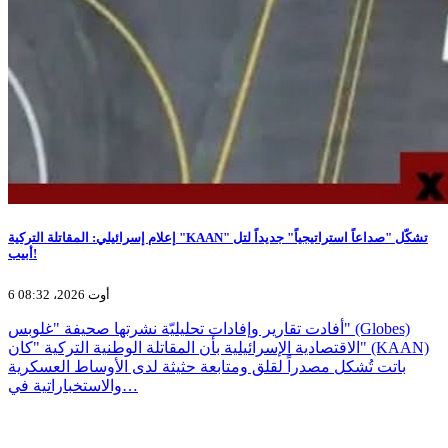
إعلام إسرائيلي: المقاتلة التركية "KAAN" تشكّل "صداعاً استراتيجياً" جديداً لتل
أبيب!
6 أوت 2026، 08:32
أفادت تقارير وإفادات تحليليّة نشرتها صحيفة "غلوبس" (Globes)
الاقتصادية الإسرائيلية بأن المقاتلة الوطنية التركية "كان" (KAAN)
باتت تُشكل مصدراً لقلق ومتابعة حثيثة لدى الأوساط العسكرية
والاستخباراتية في…