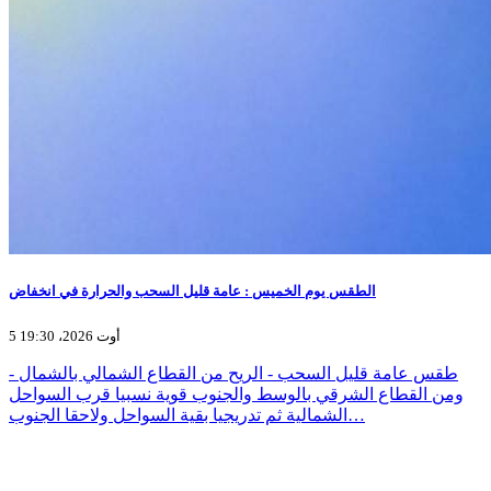
الطقس يوم الخميس : عامة قليل السحب والحرارة في انخفاض
5 أوت 2026، 19:30
- طقس عامة قليل السحب - الريح من القطاع الشمالي بالشمال
ومن القطاع الشرقي بالوسط والجنوب قوية نسبيا قرب السواحل
الشمالية ثم تدريجيا بقية السواحل ولاحقا الجنوب…