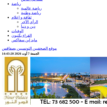
رياضة
رياضة عالمية
رياضة وطنية
ثقافة و إعلام
الرأي الآخر
دين و دنيا
الوفيات
القراء يكتبون
مايد إين سفاكس
موقع الصحفيين التونسيين بصفاقس
الجمعة 7 أوت 2026 14:43:22