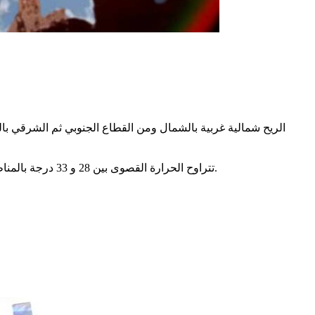
الريح شمالية غربية بالشمال ومن القطاع الجنوبي ثم الشرقي با
تتراوح الحرارة القصوى بين 28 و 33 درجة بالمناطق الساحلية للشمال و الوسط والمرتفعات و بين 34 و 39 درجة ببقية المناطق و تصل إلى 42 درجة بالجنوب الغربي مع ظهور الشهيلي.