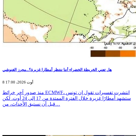
هل تعني الخريطة الخضراء أننا ننتظر أمطارا غزيرة؟...محرز الغنوشي
8 أوت 2026، 17:00
منذ صدور آخر خرائط ECMWF، انتشرت تفسيرات تقول إن تونس
ستشهد أمطارًا غزيرة خلال الفترة الممتدة من 17 إلى 24 أوت. لكن
قبل أن نستبق الأحداث، من…