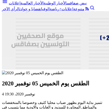
menu
نبض صفاقس
الأخبار الوطنية
الأخبار العالمية
إعلانات
متنوعة
اعلانات+
رياضة
الوفيات
قضايا و حوادث
الرأي الآخر
الطقس يوم الخميس 05 نوفمبر 2020
4 نوفمبر 2020، 19:30
تتميز بداية اليوم بظهور ضباب محليا كثيف وخصوصا بالمنخفضات
والمناطق المجاورة للسدود و الغابات والاودية مما يتسبب في