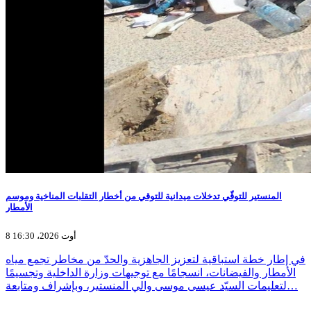
المنستير للتوقّي تدخلات ميدانية للتوقي من أخطار التقلبات المناخية وموسم
الأمطار
8 أوت 2026، 16:30
في إطار خطة استباقية لتعزيز الجاهزية والحدّ من مخاطر تجمع مياه
الأمطار والفيضانات، انسجامًا مع توجيهات وزارة الداخلية وتجسيمًا
لتعليمات السيّد عيسى موسى والي المنستير، وبإشراف ومتابعة…