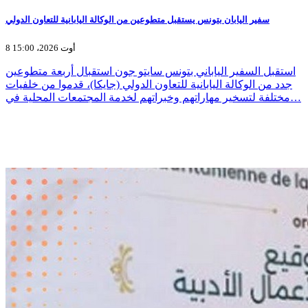
سفير اليابان بتونس يستقبل متطوعين من الوكالة اليابانية للتعاون الدولي
8 أوت 2026، 15:00
استقبل السفير الياباني بتونس سايتو جون استقبال أربعة متطوعين
جدد من الوكالة اليابانية للتعاون الدولي (جايكا)، قدموا من خلفيات
مختلفة لتسخير مهاراتهم وخبراتهم لخدمة المجتمعات المحلية في…