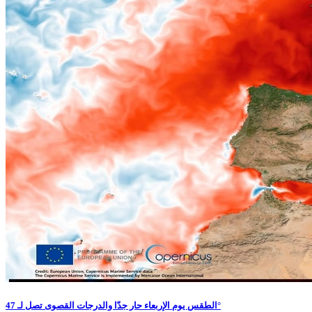
الطقس يوم الإربعاء حار جدّا والدرجات القصوى تصل لـ 47°