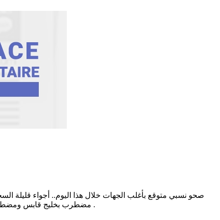
مضطرب بخليج قابس ومضطرب إلى شديد الاضطراب ببقية السواحل.الحرارة في إرتفاع وتتراوح الدرجات القصوى بين 25 و30 لتصل الى 37 درجة باقصى مناطق الجنوب .