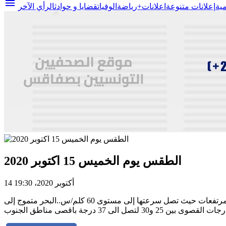
menu
مية
إعلانات متنوعة
اعلانات+
رياضة
الوفيات
قضايا و حوادث
الرأي الآخر
الطقس يوم الخميس 15 اكتوبر 2020
14 أكتوبر 2020، 19:30
صحو نسبي متوقع بأغلب الجهات خلال هذا اليوم.. أجواء قليلة السحب إلى مغيمة جزئيا بعد الظهر.شدة الرياح متواصلة قرب السواحل والمرتفعات حيث تصل سرعتها إلى مستوى 60 كلم/س..البحر متموج إلى