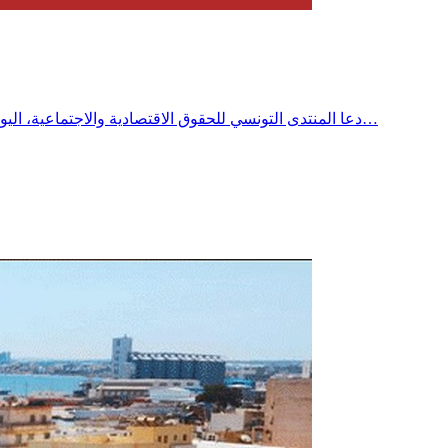
دعا المنتدى التونسي للحقوق الاقتصادية والاجتماعية، اليوم الثلاثاء إلى فتح تحقيق عاجل وشفاف في أسباب الانقطاعات المتكررة للكهرباء والماء بمختلف الجهات، محذراً من تحولها إلى أزمة حقوقية…