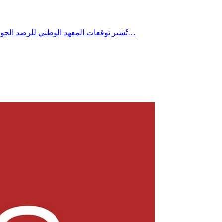
تُشير توقعات المعهد الوطني للرصد الجوي إلى تراجع طفيف جداً في درجات الحرارة يوم الأربعاء 22 جويلية 2026 خاصة بالمناطق الساحلية، مع استمرار الطقس شديد الحرارة بأغلب…