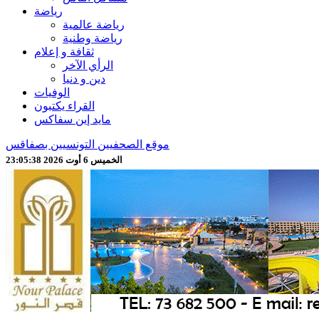
رياضة
رياضة عالمية
رياضة وطنية
ثقافة و إعلام
الرأي الآخر
دين و دنيا
الوفيات
القراء يكتبون
مايد إين سفاكس
موقع الصحفيين التونسيين بصفاقس
الخميس 6 أوت 2026 23:05:40