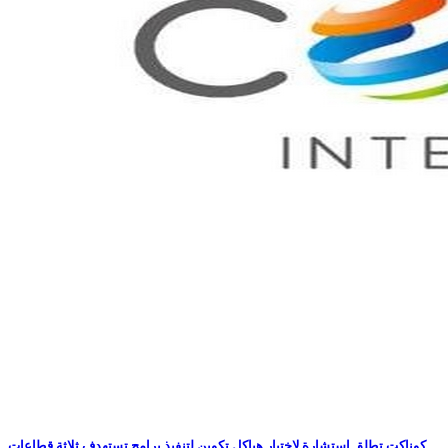
كوناكت تطلق إستشارة لإختيار هياكل تكوين لتنفيذ برامج تستهدف ثلاثة قطاعات