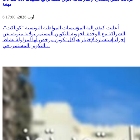
مهنية
6 أوت 2026، 17:00
أعلنت كنفدرالية المؤسسات المواطنة التونسية "كوناكت"،
بالشراكة مع الوحدة الجهوية للتكوين المستمر بولاية منوبة، عن
إجراء إستشارة لإختيار هياكل تكوين مرخص لها لمزاولة نشاط
التكوين المستمر، في…