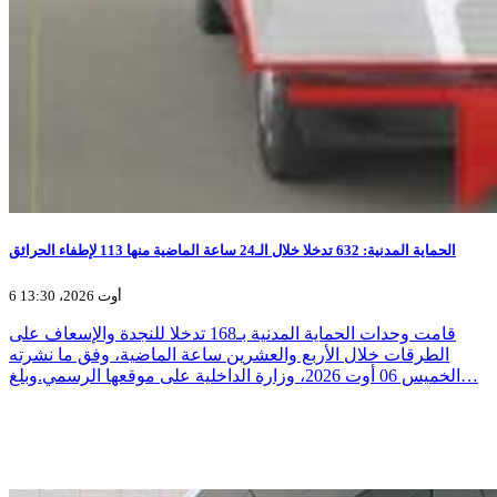
الحماية المدنية: 632 تدخلا خلال الـ24 ساعة الماضية منها 113 لإطفاء الحرائق
6 أوت 2026، 13:30
قامت وحدات الحماية المدنية بـ168 تدخلا للنجدة والإسعاف على
الطرقات خلال الأربع والعشرين ساعة الماضية، وفق ما نشرته
الخميس 06 أوت 2026، وزارة الداخلية على موقعها الرسمي.وبلغ…