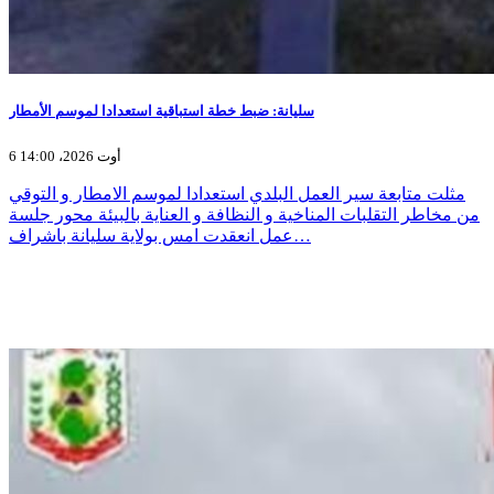
سليانة: ضبط خطة استباقية استعدادا لموسم الأمطار
6 أوت 2026، 14:00
مثلت متابعة سير العمل البلدي استعدادا لموسم الامطار و التوقي
من مخاطر التقلبات المناخية و النظافة و العناية بالبيئة محور جلسة
عمل انعقدت امس بولاية سليانة باشراف…