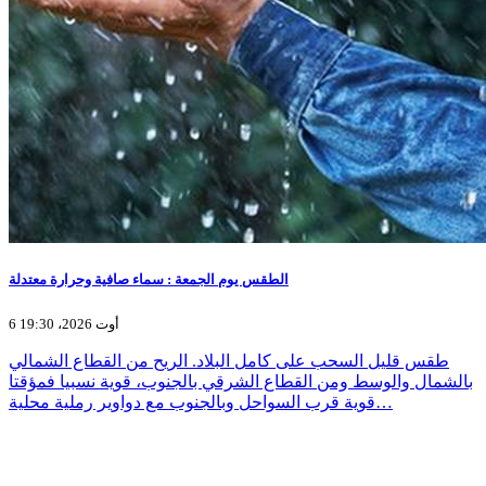
الطقس يوم الجمعة : سماء صافية وحرارة معتدلة
6 أوت 2026، 19:30
طقس قليل السحب على كامل البلاد. الريح من القطاع الشمالي
بالشمال والوسط ومن القطاع الشرقي بالجنوب، قوية نسبيا فمؤقتا
قوية قرب السواحل وبالجنوب مع دواوير رملية محلية…