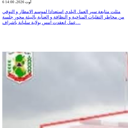
6 أوت 2026، 14:00
مثلت متابعة سير العمل البلدي استعدادا لموسم الامطار و التوقي
من مخاطر التقلبات المناخية و النظافة و العناية بالبيئة محور جلسة
عمل انعقدت امس بولاية سليانة باشراف…