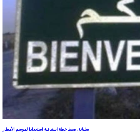
سليانة: ضبط خطة استباقية استعدادا لموسم الأمطار