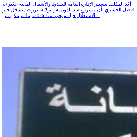
أكد المكلف بتسيير الإدارة العامة للسدود والأشغال المائية الكبرى،
فيصل الخميري، أن مشروع سد الدويميس بولاية بنزرت سيدخل حيز
الاستغلال قبل موفى سنة 2026، بما سيمكن من…