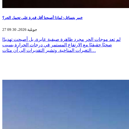
خبير يتسائل: لماذا أصبحنا أقل قدرة على تحمل الحر؟
27 جويلية 2026، 09:30
لم تعد موجات الحر مجرد ظاهرة صيفية عابرة، بل أصبحت تهديدًا
صحيًا حقيقيًا مع الارتفاع المستمر في درجات الحرارة بسبب
التغيرات المناخية. وتشير التقديرات إلى أن مئات…