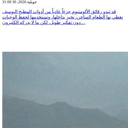
31 جويلية 2026، 09:30
قد تبدو رقائق الألومنيوم جزءاً عادياً من أدوات المطبخ اليومية..
نغطي بها الطعام الساخن، نخبز بداخلها، ونستخدمها لحفظ الوجبات
دون تفكير طويل. لكن ما لا يدركه الكثيرون…