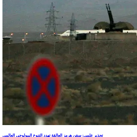
تحذير علمي: سفن هرمز العالقة تهدد التنوع البيولوجي العالمي