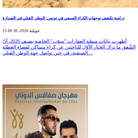
دراسة تكشف توجهات الكراء الصيفي في تونس: الوطن القبلي في الصدارة
25 جويلية 2026، 09:30
أظهرت بيانات منصّة العقارات "مبوّب" الخاصة بصيف 2026، أنّ
الشّقق ما تزال الخيار الأوّل للباحثين عن كراء مساكن لقضاء العطلة
الصيفية، في حين تواصل جهة الوطن القبلي…