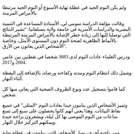
ولم يكن النوم الجيد في عطلة نهاية الأسبوع أو النوم الجيد مرتبطا
بالأمراض المزمنة.
وقالت مؤلفة الدراسة سومي لي، الأستاذة المساعدة في التنمية
البشرية والدراسات الأسرية في جامعة ولاية بنسلفانيا: “تشير النتائج
التي توصلنا إليها إلى زيادة خطر الإصابة بالأمراض المزمنة المرتبطة
بالأنماط الظاهرية لصحة النوم دون المستوى الأمثل، وخاصة
الأشخاص الذين يعانون من الأرق”.
ودرس العلماء عادات النوم لدى 3683 شخصا في نقطتين بين عامي
2004 و2017.
وشمل ذلك انتظام النوم ومدته وكفاءته ورضاه، بالإضافة إلى اليقظة
أثناء النهار.
كما قاموا بتسجيل عدد ونوع الظروف الصحية التي يعاني منها كل
شخص.
وتميز الأشخاص الذين ينامون جيدا بعادات النوم “المثلى” في جميع
نقاط البيانات. وهذا يعني أنهم كانوا يحصلون على سبع إلى تسع
ساعات من النوم الموصى بها كل ليلة، ويشعرون براحة جيدة
ويمكنهم التركيز خلال النهار.
ومن ناحية أخرى، يميل الأشخاص الذين ينامون في عطلة نهاية