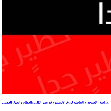
دراسة: الاستخدام الخاطئ لورق الألومنيوم قد يضر الكلى والعظام والجهاز العصبي.