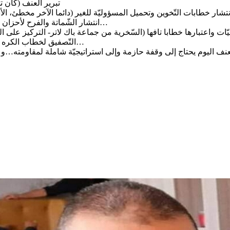
تبرير العنف (كان ت
انتشار الشّماتة والفرح لأحزان الآخرين (يستاهل، اللي عمل يخلّص، كان ما عمل شيء توّ يروّح)…
التّصفيق لخطاب الكره (ضدّ المعارضين والمهاجرين غير الشّرعيّين و”النّخب” وسواهم)…