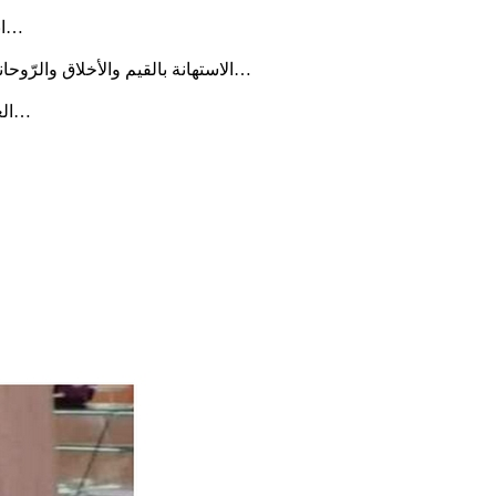
انتشار خطابات التّخوين وتحميل المسؤوليّة للغير (دائما الآخر مخطئ، الأستاذ، القاضي، العامل، الطبيب إلخ)…وأنا لا أتحمّل أيّ مسؤوليّة…
الاستهانة بالقيم والأخلاق والرّوحانيّات واعتبارها خطابا تافها (السّخرية من جماعة باك لاتر- التركيز على التكنولوجيا دون سواها- اعتبار الإنسانيّات مجالات من درجة ثانية)…
العنف اليوم يحتاج إلى وقفة حازمة وإلى استراتيجيّة شاملة لمقاومته…وعلى الأقلّ نحاول أن ننهى أنفسنا عن العنف بأنواعه قدر الإمكان…