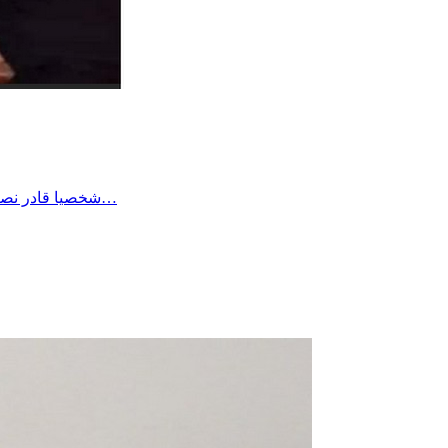
شخصيا قادر نصبر على أي وضع بفضل الله وحده وطاقة الصبر الي اكتسبها الواحد في حياته لكن هناك الكثير من المرضى وكبار السن والأطفال لا طاقة لهم…