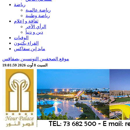
رياضة
رياضة عالمية
رياضة وطنية
ثقافة و إعلام
الرأي الآخر
دين و دنيا
الوفيات
القراء يكتبون
مايد إين سفاكس
موقع الصحفيين التونسيين بصفاقس
السبت 8 أوت 2026 19:02:01