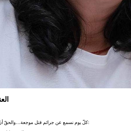
الع
كلّ يوم نسمع عن جرائم قتل موجعة…والحقّ أنّ لانتشار العنف في البلاد أسباب كثيرة أهمّها التّطبيع معه ومن وجوهه: